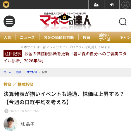
節約・
人気
ニュース
お金の価値観診断
投資
キャン
ポイ活
※本サイトは一部アフィリエイトプログラムを利用しています
注目記事
お金の価値観診断を更新「暑い夏の自分へのご褒美スタ
イル診断」2026年8月
ホーム
›
投資
›
株式投資
›
記事
投資
株式投資
決算発表が揃いイベントも通過、株価は上昇する？
【今週の日経平均を考える】
2024.5.20 Mon 7:55
城 晶子