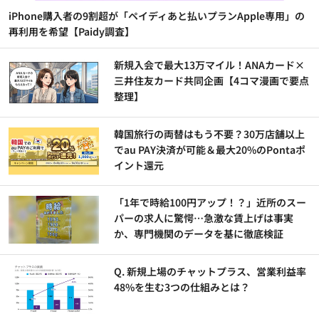
iPhone購入者の9割超が「ペイディあと払いプランApple専用」の
再利用を希望【Paidy調査】
新規入会で最大13万マイル！ANAカード×
三井住友カード共同企画【4コマ漫画で要点
整理】
韓国旅行の両替はもう不要？30万店舗以上
でau PAY決済が可能＆最大20%のPontaポ
イント還元
「1年で時給100円アップ！？」近所のスー
パーの求人に驚愕…急激な賃上げは事実
か、専門機関のデータを基に徹底検証
Q. 新規上場のチャットプラス、営業利益率
48%を生む3つの仕組みとは？