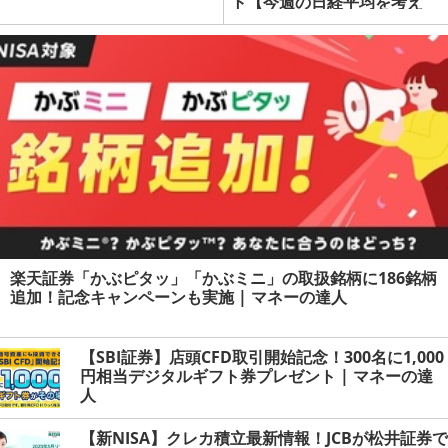
ト【今週の日経平均を考え
る】 | マネーの達人
楽天証券「かぶピタッ」「かぶミニ」の取扱銘柄に186銘柄
追加！記念キャンペーンも実施 | マネーの達人
【SBI証券】店頭CFD取引開始記念！300名に1,000
円相当デジタルギフト券プレゼント | マネーの達
人
【新NISA】クレカ積立最新情報！JCBが松井証券で