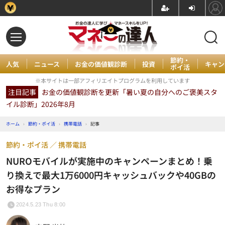
節約・
人気
ニュース
お金の価値観診断
投資
キャン
ポイ活
※本サイトは一部アフィリエイトプログラムを利用しています
注目記事
お金の価値観診断を更新「暑い夏の自分へのご褒美スタ
イル診断」2026年8月
ホーム
›
節約・ポイ活
›
携帯電話
›
記事
節約・ポイ活
携帯電話
NUROモバイルが実施中のキャンペーンまとめ！乗
り換えで最大1万6000円キャッシュバックや40GBの
お得なプラン
2024.5.23 Thu 8:00