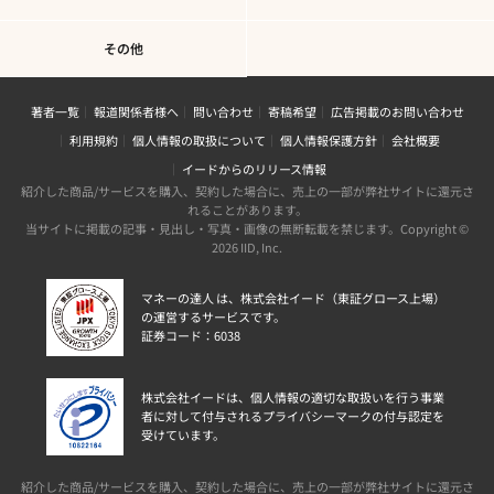
その他
著者一覧
報道関係者様へ
問い合わせ
寄稿希望
広告掲載のお問い合わせ
利用規約
個人情報の取扱について
個人情報保護方針
会社概要
イードからのリリース情報
紹介した商品/サービスを購入、契約した場合に、売上の一部が弊社サイトに還元さ
れることがあります。
当サイトに掲載の記事・見出し・写真・画像の無断転載を禁じます。Copyright ©
2026 IID, Inc.
マネーの達人 は、株式会社イード（東証グロース上場）
の運営するサービスです。
証券コード：6038
株式会社イードは、個人情報の適切な取扱いを行う事業
者に対して付与されるプライバシーマークの付与認定を
受けています。
紹介した商品/サービスを購入、契約した場合に、売上の一部が弊社サイトに還元さ