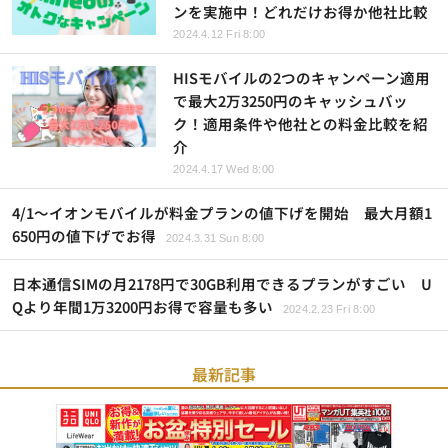
ンを実施中！どれだけお得か他社比較
2024.4.12 Fri 8:00
HISモバイルの2つのキャンペーン適用
で最大2万3250円のキャッシュバッ
ク！適用条件や他社との料金比較を紹
介
2024.4.17 Wed 8:00
4/1～イオンモバイルが料金プランの値下げを開始 最大月額1
650円の値下げでお得
2024.3.31 Sun 8:00
日本通信SIMの月2178円で30GB利用できるプランがすごい U
Qより年間1万3200円お得で容量も多い
2024.2.23 Fri 8:00
最新記事