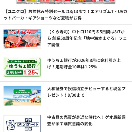
【ユニクロ】お盆休み特別セールは8/13まで！エアリズムT・UVカ
ットパーカ・ギアショーツなど夏物がお得
【くら寿司】中トロ110円の5日間は8/7か
ら 創業50周年記念「地中海本まぐろ」フェ
ア開催
ゆうちょ銀行が2026年8月に金利引き上
げ！定期貯金10年は1.25%
大和証券で投信積立デビューすると現金プ
レゼント！9/30まで
中古品の売買が身近な時代へ！ゲオ最新調
査が示す購買意識の変化