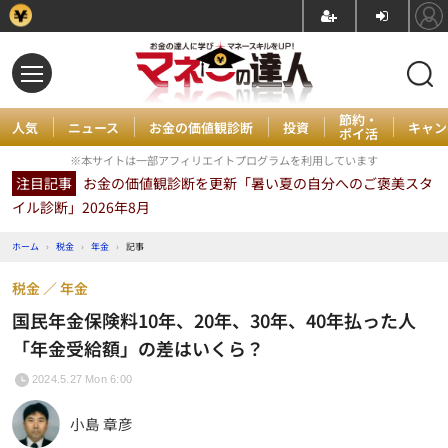
節約・
人気
ニュース
お金の価値観診断
投資
キャン
ポイ活
※本サイトは一部アフィリエイトプログラムを利用しています
注目記事
お金の価値観診断を更新「暑い夏の自分へのご褒美スタ
イル診断」2026年8月
ホーム
›
税金
›
年金
›
記事
税金
年金
国民年金保険料10年、20年、30年、40年払った人
「年金受給額」の差はいくら？
2024.5.27 Mon 6:00
小島 章彦