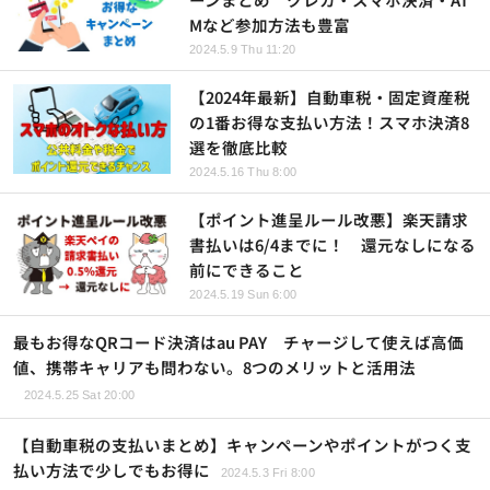
Mなど参加方法も豊富
2024.5.9 Thu 11:20
【2024年最新】自動車税・固定資産税
の1番お得な支払い方法！スマホ決済8
選を徹底比較
2024.5.16 Thu 8:00
【ポイント進呈ルール改悪】楽天請求
書払いは6/4までに！ 還元なしになる
前にできること
2024.5.19 Sun 6:00
最もお得なQRコード決済はau PAY チャージして使えば高価
値、携帯キャリアも問わない。8つのメリットと活用法
2024.5.25 Sat 20:00
【自動車税の支払いまとめ】キャンペーンやポイントがつく支
払い方法で少しでもお得に
2024.5.3 Fri 8:00