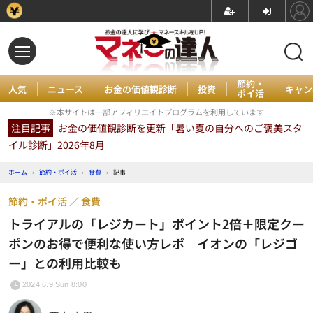
節約・
人気
ニュース
お金の価値観診断
投資
キャン
ポイ活
※本サイトは一部アフィリエイトプログラムを利用しています
注目記事
お金の価値観診断を更新「暑い夏の自分へのご褒美スタ
イル診断」2026年8月
ホーム
›
節約・ポイ活
›
食費
›
記事
節約・ポイ活
食費
トライアルの「レジカート」ポイント2倍＋限定クー
ポンのお得で便利な使い方レポ イオンの「レジゴ
ー」との利用比較も
2024.6.9 Sun 8:00