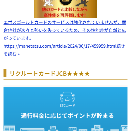
エポスゴールドカードのサービスは強化されていませんが、競
合他社が次々と勢いを失っているため、その性能差が自然と広
がっています。
https://manetatsu.com/article/2024/06/17/459959.html
続き
を読む »
リクルートカードJCB★★★★