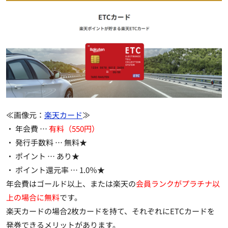
≪画像元：
楽天カード
≫
・ 年会費 …
有料（550円）
・ 発行手数料 …
無料★
・ ポイント …
あり★
・ ポイント還元率 …
1.0％★
年会費はゴールド以上、または楽天の
会員ランクがプラチナ以
上の場合に無料
です。
楽天カードの場合2枚カードを持て、それぞれにETCカードを
発券できるメリットがあります。