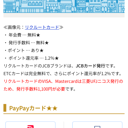
≪画像元：
リクルートカード
≫
・ 年会費 …
無料★
・ 発行手数料 …
無料★
・ポイント …
あり★
・ ポイント還元率 …
1.2％★
リクルートカードのJCBブランドは、
JCBカード発行
です。
ETCカードは完全無料で、さらにポイント還元率が1.2%
です。
リクルートカードのVISA、Mastercardは三菱UFJニコス発行の
ため、発行手数料1,100円が必要
です。
PayPayカード★★