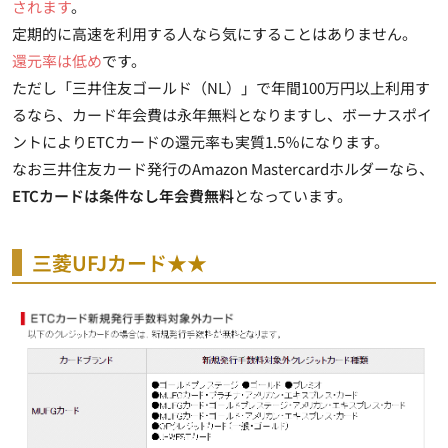
されます
。
定期的に高速を利用する人なら気にすることはありません。
還元率は低め
です。
ただし「三井住友ゴールド（NL）」で
年間100万円以上利用す
るなら、カード年会費は永年無料
となりますし、
ボーナスポイ
ントによりETCカードの還元率も実質1.5％に
なります。
なお三井住友カード発行の
Amazon Mastercard
ホルダーなら、
ETCカードは条件なし年会費無料
となっています。
三菱UFJカード★★