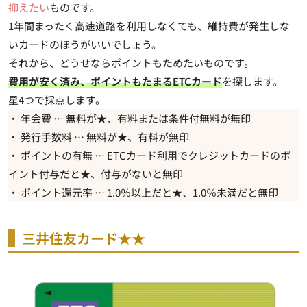
抑えたい
ものです。
1年間まったく高速道路を利用しなくても、維持費が発生しな
いカードのほうがいい
でしょう。
それから、どうせならポイントもためたいものです。
費用が安く済み、ポイントもたまるETCカード
を探します。
星4つで採点します。
・ 年会費 …
無料が★
、有料または条件付無料が無印
・ 発行手数料 …
無料が★
、有料が無印
・ ポイントの有無 … ETCカード利用でクレジットカードの
ポ
イント付与だと★
、付与がないと無印
・ ポイント還元率 …
1.0％以上だと★
、1.0％未満だと無印
三井住友カード★★