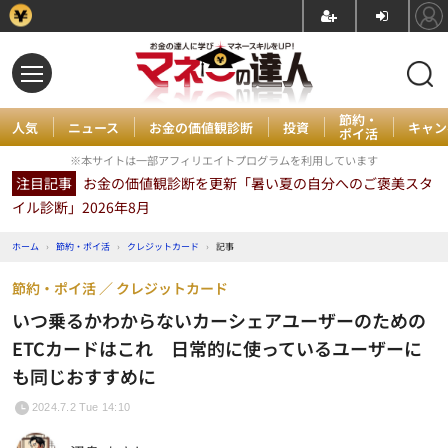
節約・
人気
ニュース
お金の価値観診断
投資
キャン
ポイ活
※本サイトは一部アフィリエイトプログラムを利用しています
注目記事
お金の価値観診断を更新「暑い夏の自分へのご褒美スタ
イル診断」2026年8月
ホーム
›
節約・ポイ活
›
クレジットカード
›
記事
節約・ポイ活
クレジットカード
いつ乗るかわからないカーシェアユーザーのための
ETCカードはこれ 日常的に使っているユーザーに
も同じおすすめに
2024.7.2 Tue 14:10