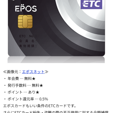
≪画像元：
エポスネット
≫
・ 年会費 …
無料★
・ 発行手数料 …
無料★
・ ポイント …
あり★
・ ポイント還元率 … 0.5％
エポスカードもいい条件のETCカードです。
さらに
ETCカード紛失・盗難の際の不正使用に対する全額補償