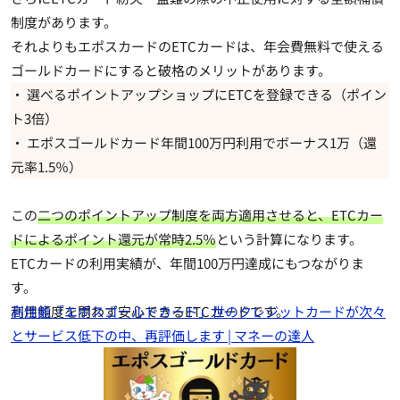
制度があります
。
それよりもエポスカードのETCカードは、年会費無料で使える
ゴールドカードにすると破格のメリットがあります。
・ 選べるポイントアップショップにETCを登録できる（
ポイン
ト3倍
）
・ エポスゴールドカード
年間100万円利用
でボーナス1万（
還
元率1.5％
）
この
二つのポイントアップ制度を両方適用させると、ETCカー
ドによるポイント還元が常時2.5％
という計算になります。
ETCカードの利用実績が、年間100万円達成にもつながりま
す。
利用頻度を問わず安心できるETCカードです。
高性能「エポスゴールドカード」世のクレジットカードが次々
とサービス低下の中、再評価します | マネーの達人