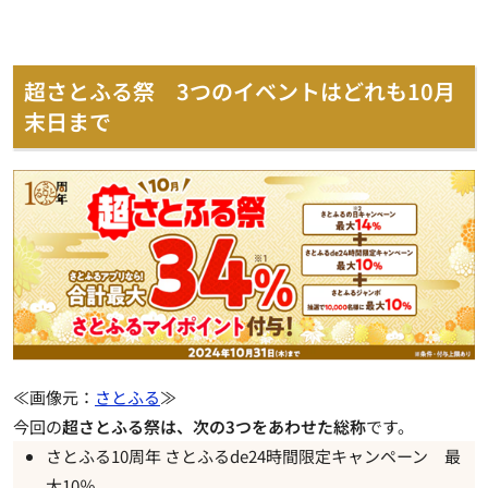
超さとふる祭 3つのイベントはどれも10月
末日まで
≪画像元：
さとふる
≫
今回の
超さとふる祭は、次の3つをあわせた総称
です。
さとふる10周年 さとふるde24時間限定キャンペーン 最
大10％