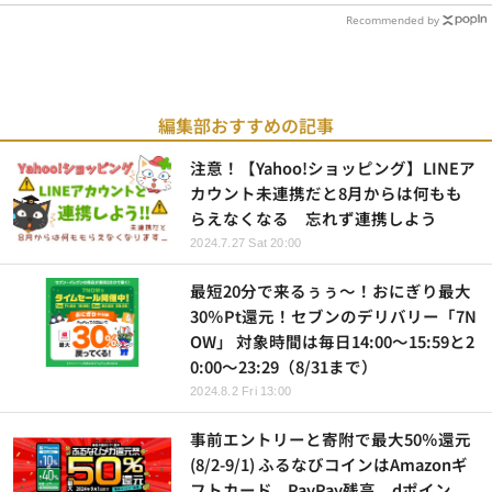
Recommended by
編集部おすすめの記事
注意！【Yahoo!ショッピング】LINEア
カウント未連携だと8月からは何もも
らえなくなる 忘れず連携しよう
2024.7.27 Sat 20:00
最短20分で来るぅぅ～！おにぎり最大
30％Pt還元！セブンのデリバリー「7N
OW」 対象時間は毎日14:00～15:59と2
0:00～23:29（8/31まで）
2024.8.2 Fri 13:00
事前エントリーと寄附で最大50％還元
(8/2-9/1) ふるなびコインはAmazonギ
フトカード、PayPay残高、dポイン