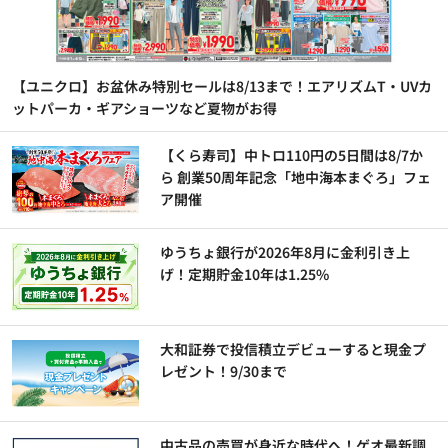
【ユニクロ】お盆休み特別セールは8/13まで！エアリズムT・UVカ
ットパーカ・ギアショーツなど夏物がお得
【くら寿司】中トロ110円の5日間は8/7か
ら 創業50周年記念「地中海本まぐろ」フェ
ア開催
ゆうちょ銀行が2026年8月に金利引き上
げ！定期貯金10年は1.25%
大和証券で投信積立デビューすると現金プ
レゼント！9/30まで
中古品の売買が身近な時代へ！ゲオ最新調