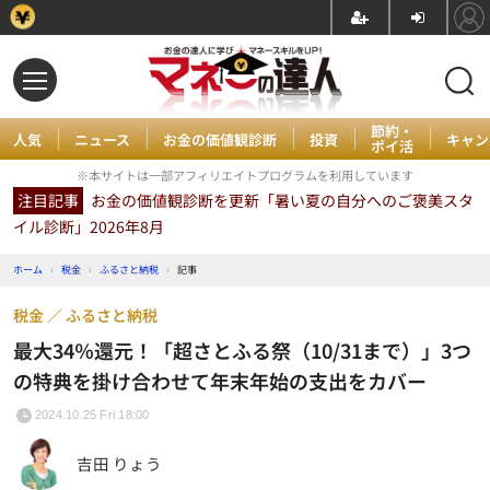
節約・
人気
ニュース
お金の価値観診断
投資
キャン
ポイ活
※本サイトは一部アフィリエイトプログラムを利用しています
注目記事
お金の価値観診断を更新「暑い夏の自分へのご褒美スタ
イル診断」2026年8月
ホーム
›
税金
›
ふるさと納税
›
記事
税金
ふるさと納税
最大34％還元！「超さとふる祭（10/31まで）」3つ
の特典を掛け合わせて年末年始の支出をカバー
2024.10.25 Fri 18:00
吉田 りょう