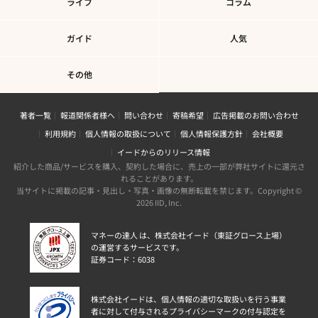
ライフ
コラム
ガイド
人気
その他
著者一覧
報道関係者様へ
問い合わせ
寄稿希望
広告掲載のお問い合わせ
利用規約
個人情報の取扱について
個人情報保護方針
会社概要
イードからのリリース情報
紹介した商品/サービスを購入、契約した場合に、売上の一部が弊社サイトに還元さ
れることがあります。
当サイトに掲載の記事・見出し・写真・画像の無断転載を禁じます。Copyright ©
2026 IID, Inc.
マネーの達人 は、株式会社イード（東証グロース上場）
の運営するサービスです。
証券コード：6038
株式会社イードは、個人情報の適切な取扱いを行う事業
者に対して付与されるプライバシーマークの付与認定を