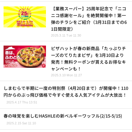
【業務スーパー】25周年記念で「ニコ
ニコ感謝セール」を絶賛開催中！第一
弾のチラシをご紹介（3月31日までの6
1日間限定）
2025.3.11 Tue 11:30
ピザハットが春の新商品「たっぷりチ
ーズのてりたまピザ」を3月10日より
発売！無料クーポンが貰えるお得なキ
ャンペーンも！
2025.3.10 Mon 11:27
しまむらで半期に一度の特別祭（4月20日まで）が開催中！110
円からのぶっ飛び価格で今すぐ使える人気アイテムが大放出！
2025.4.17 Thu 13:51
春の味覚を楽しむHASHLEの新ベルギーワッフル(2/15-5/15)
2025.2.15 Sat 11:10