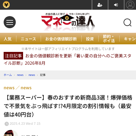
節約・
人気
ニュース
お金の価値観診断
投資
キャン
ポイ活
※本サイトは一部アフィリエイトプログラムを利用しています
注目記事
お金の価値観診断を更新「暑い夏の自分へのご褒美スタ
イル診断」2026年8月
ホーム
›
news
›
news
›
記事
news
news
【業務スーパー】春のおすすめ新商品3選！爆弾価格
で不景気をぶっ飛ばす!?4月限定の割引情報も（最安
値は40円台）
2025.4.23 Wed 7:15