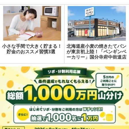
小さな手間で大きく貯まる！
北海道産小麦の焼きたてパン
貯金のおススメ習慣3選
が東京初上陸！「ペンギンベ
ーカリー」国分寺府中街道店
9/13オープン | マネーの達
人