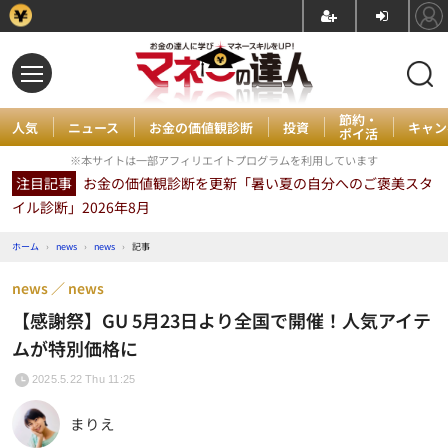
節約・
人気
ニュース
お金の価値観診断
投資
キャン
ポイ活
※本サイトは一部アフィリエイトプログラムを利用しています
注目記事
お金の価値観診断を更新「暑い夏の自分へのご褒美スタ
イル診断」2026年8月
ホーム
›
news
›
news
›
記事
news
news
【感謝祭】GU 5月23日より全国で開催！人気アイテ
ムが特別価格に
2025.5.22 Thu 11:25
まりえ