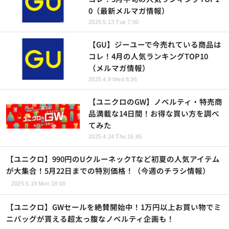
0（最新メルマガ情報）
2025.5.13 Tue 7:00
【GU】ジーユーで今売れている商品は
コレ！4月の人気ランキングTOP10
（メルマガ情報）
2025.4.9 Wed 8:36
【ユニクロのGW】ノベルティ・特売商
品満載な14日間！お得な買い方を調べ
てみた
2025.4.24 Thu 16:45
【ユニクロ】990円のUクルーネックTなど初夏の人気アイテム
が大集合！5月22日までの特別価格！（今週のチラシ情報）
2025.5.19 Mon 18:00
【ユニクロ】GWセールを絶賛開始中！1万円以上お買い物でミ
ニバッグが貰える超太っ腹なノベルティ企画も！