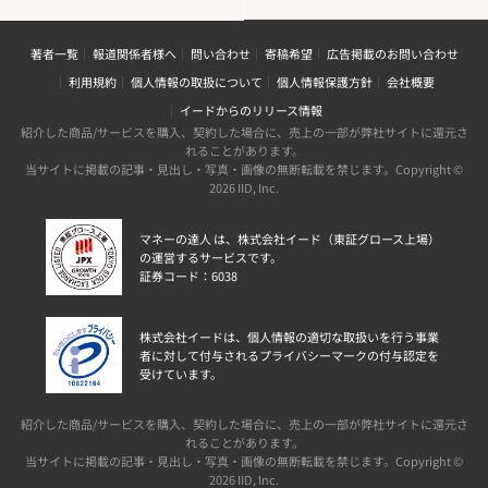
著者一覧
報道関係者様へ
問い合わせ
寄稿希望
広告掲載のお問い合わせ
利用規約
個人情報の取扱について
個人情報保護方針
会社概要
イードからのリリース情報
紹介した商品/サービスを購入、契約した場合に、売上の一部が弊社サイトに還元さ
れることがあります。
当サイトに掲載の記事・見出し・写真・画像の無断転載を禁じます。Copyright ©
2026 IID, Inc.
マネーの達人 は、株式会社イード（東証グロース上場）
の運営するサービスです。
証券コード：6038
株式会社イードは、個人情報の適切な取扱いを行う事業
者に対して付与されるプライバシーマークの付与認定を
受けています。
紹介した商品/サービスを購入、契約した場合に、売上の一部が弊社サイトに還元さ
れることがあります。
当サイトに掲載の記事・見出し・写真・画像の無断転載を禁じます。Copyright ©
2026 IID, Inc.