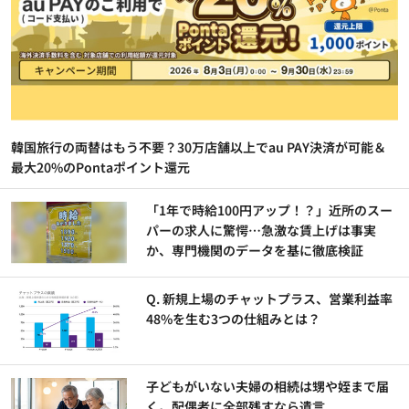
韓国旅行の両替はもう不要？30万店舗以上でau PAY決済が可能＆
最大20%のPontaポイント還元
「1年で時給100円アップ！？」近所のスー
パーの求人に驚愕…急激な賃上げは事実
か、専門機関のデータを基に徹底検証
Q. 新規上場のチャットプラス、営業利益率
48%を生む3つの仕組みとは？
子どもがいない夫婦の相続は甥や姪まで届
く。配偶者に全部残すなら遺言