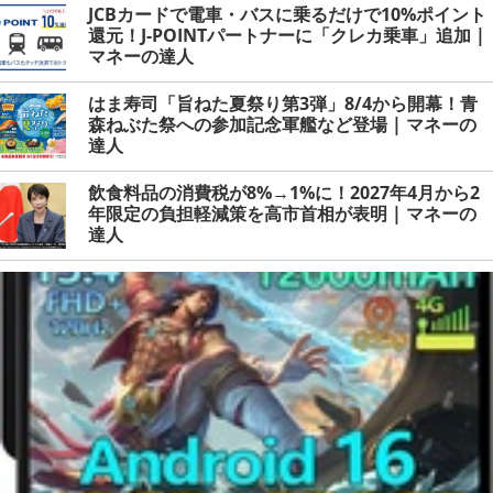
JCBカードで電車・バスに乗るだけで10%ポイント
還元！J-POINTパートナーに「クレカ乗車」追加 |
マネーの達人
はま寿司「旨ねた夏祭り第3弾」8/4から開幕！青
森ねぶた祭への参加記念軍艦など登場 | マネーの
達人
飲食料品の消費税が8%→1%に！2027年4月から2
年限定の負担軽減策を高市首相が表明 | マネーの
達人