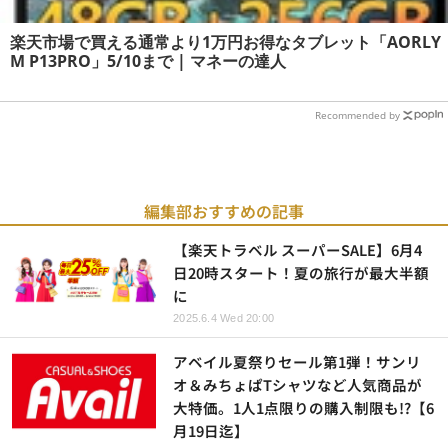
楽天市場で買える通常より1万円お得なタブレット「AORLY
M P13PRO」5/10まで | マネーの達人
Recommended by
編集部おすすめの記事
【楽天トラベル スーパーSALE】6月4
日20時スタート！夏の旅行が最大半額
に
2025.6.4 Wed 20:00
アベイル夏祭りセール第1弾！サンリ
オ＆みちょぱTシャツなど人気商品が
大特価。1人1点限りの購入制限も!?【6
月19日迄】