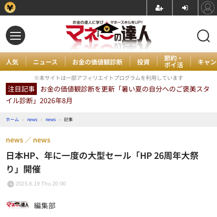
節約・
人気
ニュース
お金の価値観診断
投資
キャン
ポイ活
※本サイトは一部アフィリエイトプログラムを利用しています
注目記事
お金の価値観診断を更新「暑い夏の自分へのご褒美スタ
イル診断」2026年8月
ホーム
›
news
›
news
›
記事
news
news
日本HP、年に一度の大型セール「HP 26周年大祭
り」開催
2025.6.19 Thu 20:00
編集部