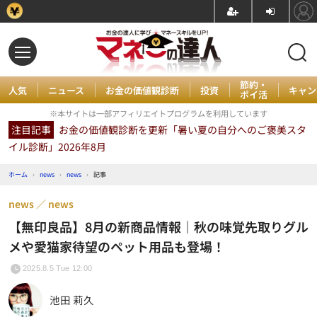
節約・
人気
ニュース
お金の価値観診断
投資
キャン
ポイ活
※本サイトは一部アフィリエイトプログラムを利用しています
注目記事
お金の価値観診断を更新「暑い夏の自分へのご褒美スタ
イル診断」2026年8月
ホーム
›
news
›
news
›
記事
news
news
【無印良品】8月の新商品情報｜秋の味覚先取りグル
メや愛猫家待望のペット用品も登場！
2025.8.5 Tue 12:00
池田 莉久