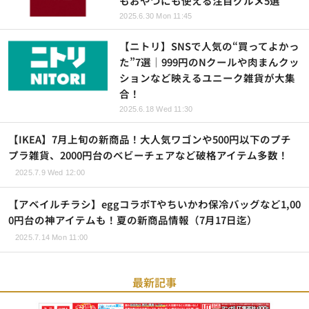
もおやつにも使える注目グルメ5選
2025.6.30 Mon 11:45
【ニトリ】SNSで人気の“買ってよかっ
た”7選｜999円のNクールや肉まんクッ
ションなど映えるユニーク雑貨が大集
合！
2025.6.18 Wed 11:30
【IKEA】7月上旬の新商品！大人気ワゴンや500円以下のプチ
プラ雑貨、2000円台のベビーチェアなど破格アイテム多数！
2025.7.9 Wed 12:00
【アベイルチラシ】eggコラボTやちいかわ保冷バッグなど1,00
0円台の神アイテムも！夏の新商品情報（7月17日迄）
2025.7.14 Mon 11:00
最新記事