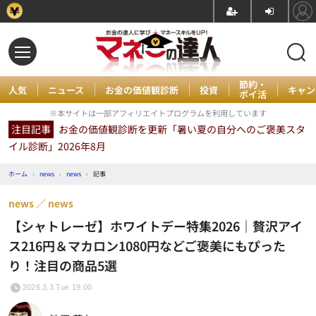
節約・
人気
ニュース
お金の価値観診断
投資
キャン
ポイ活
※本サイトは一部アフィリエイトプログラムを利用しています
注目記事
お金の価値観診断を更新「暑い夏の自分へのご褒美スタ
イル診断」2026年8月
ホーム
›
news
›
news
›
記事
news
news
【シャトレーゼ】ホワイトデー特集2026｜贅沢アイ
ス216円＆マカロン1080円などご褒美にもぴった
り！注目の商品5選
2026.3.3 Tue 19:00