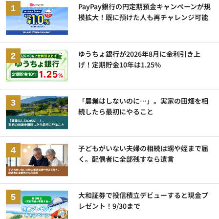
PayPay銀行の円定期預金キャンペーンが規
模拡大！既に預けた人も再チャレンジ可能
ゆうちょ銀行が2026年8月に金利引き上
げ！定期貯金10年は1.25%
「農業はしないのに…」。実家の田畑を相
続したら最初にやること
子どもがいない夫婦の相続は甥や姪まで届
く。配偶者に全部残すなら遺言
大和証券で投信積立デビューすると現金プ
レゼント！9/30まで