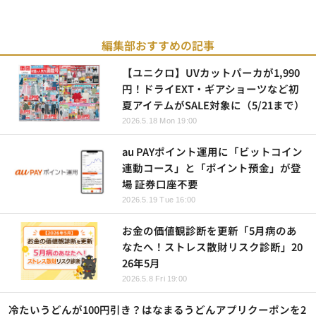
編集部おすすめの記事
【ユニクロ】UVカットパーカが1,990
円！ドライEXT・ギアショーツなど初
夏アイテムがSALE対象に（5/21まで）
2026.5.18 Mon 19:00
au PAYポイント運用に「ビットコイン
連動コース」と「ポイント預金」が登
場 証券口座不要
2026.5.19 Tue 16:00
お金の価値観診断を更新「5月病のあ
なたへ！ストレス散財リスク診断」20
26年5月
2026.5.8 Fri 19:00
冷たいうどんが100円引き？はなまるうどんアプリクーポンを2