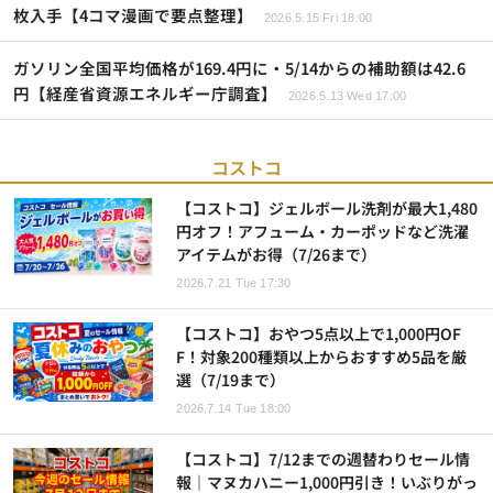
枚入手【4コマ漫画で要点整理】
2026.5.15 Fri 18:00
ガソリン全国平均価格が169.4円に・5/14からの補助額は42.6
円【経産省資源エネルギー庁調査】
2026.5.13 Wed 17:00
コストコ
【コストコ】ジェルボール洗剤が最大1,480
円オフ！アフューム・カーポッドなど洗濯
アイテムがお得（7/26まで）
2026.7.21 Tue 17:30
【コストコ】おやつ5点以上で1,000円OF
F！対象200種類以上からおすすめ5品を厳
選（7/19まで）
2026.7.14 Tue 18:00
【コストコ】7/12までの週替わりセール情
報｜マヌカハニー1,000円引き！いぶりがっ