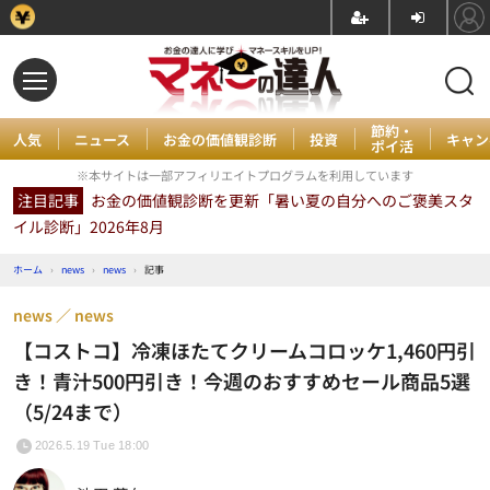
節約・
人気
ニュース
お金の価値観診断
投資
キャン
ポイ活
※本サイトは一部アフィリエイトプログラムを利用しています
注目記事
お金の価値観診断を更新「暑い夏の自分へのご褒美スタ
イル診断」2026年8月
ホーム
›
news
›
news
›
記事
news
news
【コストコ】冷凍ほたてクリームコロッケ1,460円引
き！青汁500円引き！今週のおすすめセール商品5選
（5/24まで）
2026.5.19 Tue 18:00