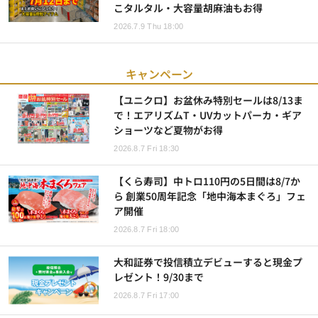
こタルタル・大容量胡麻油もお得
2026.7.9 Thu 18:00
キャンペーン
【ユニクロ】お盆休み特別セールは8/13ま
で！エアリズムT・UVカットパーカ・ギア
ショーツなど夏物がお得
2026.8.7 Fri 18:30
【くら寿司】中トロ110円の5日間は8/7か
ら 創業50周年記念「地中海本まぐろ」フェ
ア開催
2026.8.7 Fri 18:00
大和証券で投信積立デビューすると現金プ
レゼント！9/30まで
2026.8.7 Fri 17:00