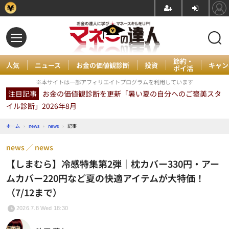
節約・
人気
ニュース
お金の価値観診断
投資
キャン
ポイ活
※本サイトは一部アフィリエイトプログラムを利用しています
注目記事
お金の価値観診断を更新「暑い夏の自分へのご褒美スタ
イル診断」2026年8月
ホーム
›
news
›
news
›
記事
news
news
【しまむら】冷感特集第2弾｜枕カバー330円・アー
ムカバー220円など夏の快適アイテムが大特価！
（7/12まで）
2026.7.8 Wed 18:30