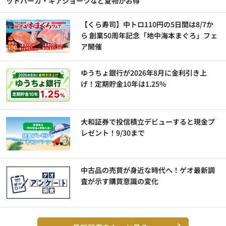
ットパーカ・ギアショーツなど夏物がお得
【くら寿司】中トロ110円の5日間は8/7か
ら 創業50周年記念「地中海本まぐろ」フェ
ア開催
ゆうちょ銀行が2026年8月に金利引き上
げ！定期貯金10年は1.25%
大和証券で投信積立デビューすると現金プ
レゼント！9/30まで
中古品の売買が身近な時代へ！ゲオ最新調
査が示す購買意識の変化