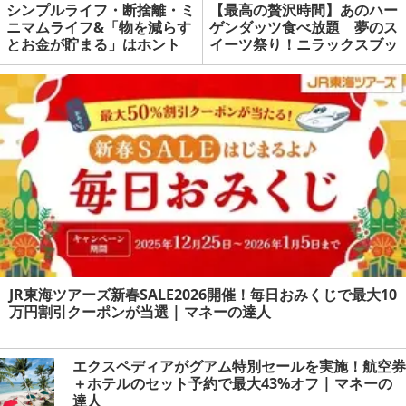
シンプルライフ・断捨離・ミ
【最高の贅沢時間】あのハー
ニマムライフ&「物を減らす
ゲンダッツ食べ放題 夢のス
とお金が貯まる」はホント
イーツ祭り！ニラックスブッ
か？
フェで甘～い幸せGET！ | マ
ネーの達人
JR東海ツアーズ新春SALE2026開催！毎日おみくじで最大10
万円割引クーポンが当選 | マネーの達人
エクスペディアがグアム特別セールを実施！航空券
＋ホテルのセット予約で最大43%オフ | マネーの
達人