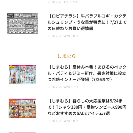
2026.7.23 Thu 17:00
【ロピアチラシ】牛バラプルコギ・カクテ
ルシュリンプ・うな重が特売に！7/27まで
の日替わりお買い得情報
2026.7.22 Wed 18:30
しまむら
【しまむら】夏休み本番！あひるのペック
ル・パティ＆ジミー新作、暑さ対策に役立
つ冷感インナーが登場（7/26まで）
2026.7.22 Wed 17:00
【しまむら】暮らしの大応援祭は5/24ま
で！Tシャツ330円・夏物ワンピース990円
などおすすめのSALEアイテム7選
2026.5.20 Wed 18:00