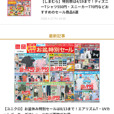
【しまむら】特別祭は4/19まで！ディズニ
ーTシャツ550円・スニーカー770円などお
すすめのセール商品6選
2026.4.17 Fri 18:30
最新記事
【ユニクロ】お盆休み特別セールは8/13まで！エアリズムT・UVカ