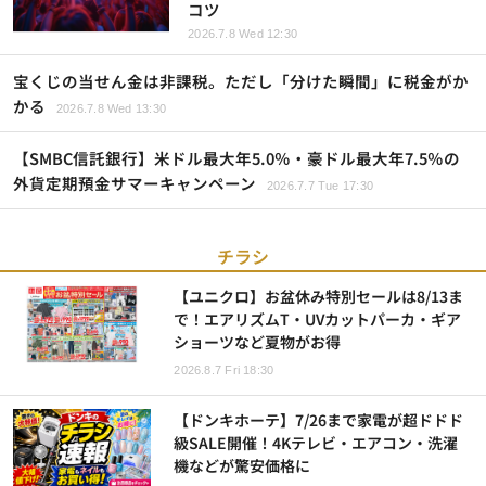
コツ
2026.7.8 Wed 12:30
宝くじの当せん金は非課税。ただし「分けた瞬間」に税金がか
かる
2026.7.8 Wed 13:30
【SMBC信託銀行】米ドル最大年5.0％・豪ドル最大年7.5％の
外貨定期預金サマーキャンペーン
2026.7.7 Tue 17:30
チラシ
【ユニクロ】お盆休み特別セールは8/13ま
で！エアリズムT・UVカットパーカ・ギア
ショーツなど夏物がお得
2026.8.7 Fri 18:30
【ドンキホーテ】7/26まで家電が超ドドド
級SALE開催！4Kテレビ・エアコン・洗濯
機などが驚安価格に