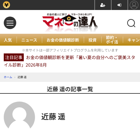
節約・
人気
ニュース
お金の価値観診断
投資
キャン
ポイ活
※本サイトは一部アフィリエイトプログラムを利用しています
注目記事
お金の価値観診断を更新「暑い夏の自分へのご褒美スタ
イル診断」2026年8月
ホーム
›
近藤 遥
近藤 遥の記事一覧
近藤 遥