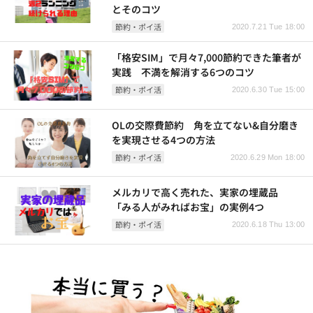
とそのコツ
節約・ポイ活
2020.7.21 Tue 18:00
「格安SIM」で月々7,000節約できた筆者が
実践 不満を解消する6つのコツ
節約・ポイ活
2020.6.30 Tue 15:00
OLの交際費節約 角を立てない&自分磨き
を実現させる4つの方法
節約・ポイ活
2020.6.29 Mon 18:00
メルカリで高く売れた、実家の埋蔵品
「みる人がみればお宝」の実例4つ
節約・ポイ活
2020.6.18 Thu 13:00