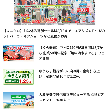
【ユニクロ】お盆休み特別セールは8/13まで！エアリズムT・UVカ
ットパーカ・ギアショーツなど夏物がお得
【くら寿司】中トロ110円の5日間は8/7か
ら 創業50周年記念「地中海本まぐろ」フェ
ア開催
ゆうちょ銀行が2026年8月に金利引き上
げ！定期貯金10年は1.25%
大和証券で投信積立デビューすると現金プ
レゼント！9/30まで