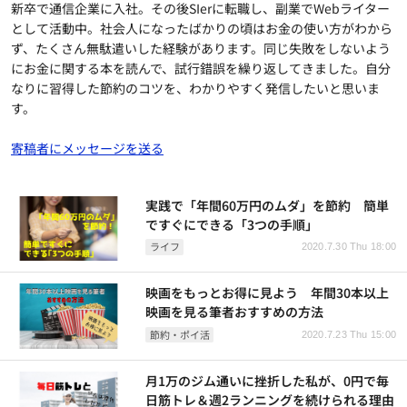
新卒で通信企業に入社。その後SIerに転職し、副業でWebライター
として活動中。社会人になったばかりの頃はお金の使い方がわから
ず、たくさん無駄遣いした経験があります。同じ失敗をしないよう
にお金に関する本を読んで、試行錯誤を繰り返してきました。自分
なりに習得した節約のコツを、わかりやすく発信したいと思いま
す。
寄稿者にメッセージを送る
実践で「年間60万円のムダ」を節約 簡単
ですぐにできる「3つの手順」
ライフ
2020.7.30 Thu 18:00
映画をもっとお得に見よう 年間30本以上
映画を見る筆者おすすめの方法
節約・ポイ活
2020.7.23 Thu 15:00
月1万のジム通いに挫折した私が、0円で毎
日筋トレ＆週2ランニングを続けられる理由