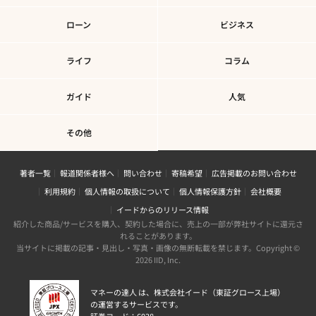
ローン
ビジネス
ライフ
コラム
ガイド
人気
その他
著者一覧
報道関係者様へ
問い合わせ
寄稿希望
広告掲載のお問い合わせ
利用規約
個人情報の取扱について
個人情報保護方針
会社概要
イードからのリリース情報
紹介した商品/サービスを購入、契約した場合に、売上の一部が弊社サイトに還元さ
れることがあります。
当サイトに掲載の記事・見出し・写真・画像の無断転載を禁じます。Copyright ©
2026 IID, Inc.
マネーの達人 は、株式会社イード（東証グロース上場）
の運営するサービスです。