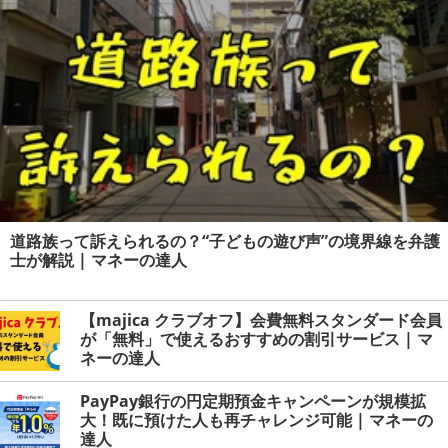
道路族って訴えられるの？“子どもの遊び声”の境界線を弁護
士が解説 | マネーの達人
【majica クラブオフ】会費無料スタンダード会員
が「無料」で使えるおすすめの割引サービス | マ
ネーの達人
PayPay銀行の円定期預金キャンペーンが規模拡
大！既に預けた人も再チャレンジ可能 | マネーの
達人