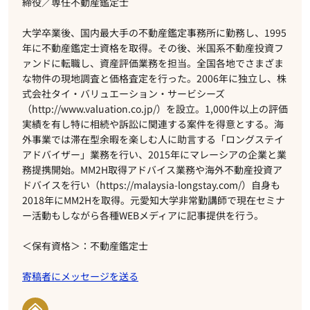
締役／専任不動産鑑定士
大学卒業後、国内最大手の不動産鑑定事務所に勤務し、1995
年に不動産鑑定士資格を取得。その後、米国系不動産投資フ
ァンドに転職し、資産評価業務を担当。全国各地でさまざま
な物件の現地調査と価格査定を行った。2006年に独立し、株
式会社タイ・バリュエーション・サービシーズ
（http://www.valuation.co.jp/）を設立。1,000件以上の評価
実績を有し特に相続や訴訟に関連する案件を得意とする。海
外事業では滞在型余暇を楽しむ人に助言する「ロングステイ
アドバイザー」業務を行い、2015年にマレーシアの企業と業
務提携開始。MM2H取得アドバイス業務や海外不動産投資ア
ドバイスを行い（https://malaysia-longstay.com/）自身も
2018年にMM2Hを取得。元愛知大学非常勤講師で現在セミナ
ー活動もしながら各種WEBメディアに記事提供を行う。
＜保有資格＞：不動産鑑定士
寄稿者にメッセージを送る