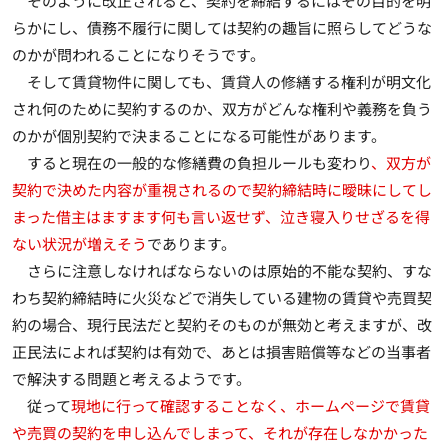
そのように改正されると、契約を締結するにはその目的を明
らかにし、債務不履行に関しては契約の趣旨に照らしてどうな
のかが問われることになりそうです。
そして賃貸物件に関しても、賃貸人の修繕する権利が明文化
され何のために契約するのか、双方がどんな権利や義務を負う
のかが個別契約で決まることになる可能性があります。
すると現在の一般的な修繕費の負担ルールも変わり
、双方が
契約で決めた内容が重視されるので契約締結時に曖昧にしてし
まった借主はますます何も言い返せず、泣き寝入りせざるを得
ない状況が増えそう
であります。
さらに注意しなければならないのは原始的不能な契約、すな
わち契約締結時に火災などで消失している建物の賃貸や売買契
約の場合、現行民法だと契約そのものが無効と考えますが、改
正民法によれば契約は有効で、あとは損害賠償等などの当事者
で解決する問題と考えるようです。
従って
現地に行って確認することなく、ホームページで賃貸
や売買の契約を申し込んでしまって、それが存在しなかかった