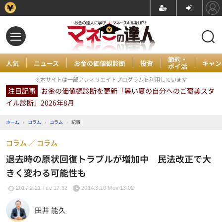
節約・
人気
ニュース
お金の価値観診断
投資
キャン
ポイ活
※本サイトは一部アフィリエイトプログラムを利用しています
注目記事
お金の価値観診断を更新「暑い夏の自分へのご褒美スタ
イル診断」2026年8月
ホーム
›
コラム
›
コラム
›
記事
コラム
コラム
退去時の原状回復トラブルが増加中 民法改正で大
きく変わる可能性も
2017.2.21 Tue 17:32
2014.3.10 Mon 13:02
田井 能久