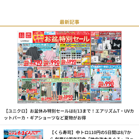
最新記事
【ユニクロ】お盆休み特別セールは8/13まで！エアリズムT・UVカ
ットパーカ・ギアショーツなど夏物がお得
【くら寿司】中トロ110円の5日間は8/7か
ら 創業50周年記念「地中海本まぐろ」フェ