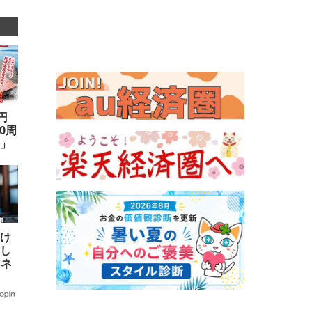
円
0周
ろ」
達人
引け
返し
マネ