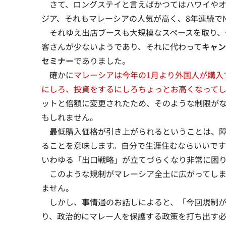
さて、ロングステイと言えばかつてはハワイやオ
ジア、それも
マレーシアの人気が高く、8年連続でN
それゆえ出店ブースも大規模なスペースを取り、
客さんが少ないようであり、それに代わって
キャン
セミナー
でありました。
確かに
マレーシアは今年の1月より外国人が購入
にしろ、投資をするにしろちょっとお高くなって
ットと倍額に変更されたため、そのような制限が
もしれません。
最低購入価格が引き上がられるということは、障
ることを意味します。自分で生涯住むならいいで
いわゆる「出口戦略」が立てづらくなり非常に困
このような規制がマレーシア全土に広がってしま
ません。
しかし、事情通のお話しによると、「今回規制が
り、政治的にマレー人を保護する政策を打ち出す