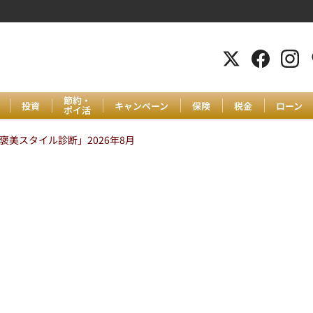
節約・
投資
キャンペーン
保険
税金
ローン
ポイ活
美スタイル診断」2026年8月