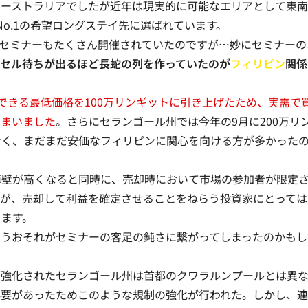
ーストラリアでしたが近年は現実的に可能なエリアとして東南
o.1の希望ロングステイ先に選ばれています
。
セミナーもたくさん開催されていたのですが…妙にセミナーの
セル待ちが出るほど長蛇の列を作っていたのが
フィリピン
関係
できる最低価格を100万リンギットに引き上げたため、実需で
しまいました
。さらにセランゴール州では今年の9月に200万リ
なく、まだまだ安価なフィリピンに関心を向ける方が多かった
壁が高くなると同時に、売却時において市場の参加者が限定
すが、売却して利益を確定させることをねらう投資家にとっては
ります。
うおそれがセミナーの客足の鈍さに繋がってしまったのかもし
強化されたセランゴール州は首都のクワラルンプールとは異
必要があったためこのような規制の強化が行われた。しかし、