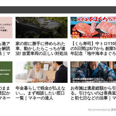
ら激ア
家の前に勝手に停められた
【くら寿司】中トロ110
を解読
車、動かしたらこっちが違
の5日間は8/7から 創業5
| マ
法! 放置車両の正しい対処法
年記念「地中海本まぐ
| マネーの達人
フェア開催 | マネーの
のまま
年金暮らしで税金が払えな
お布施は遺産総額から
登記か
い…。まず相談したい窓口
る。引けないのは香典
マネー
一覧 | マネーの達人
と初七日などの法事 | 
ーの達人
Recommended by