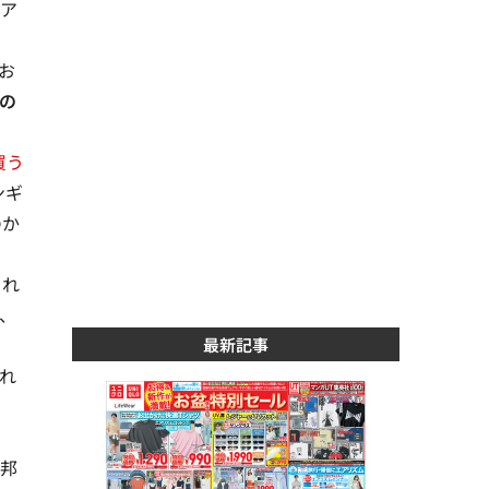
ア
お
の
買う
ンギ
のか
され
、
最新記事
れ
な
連邦