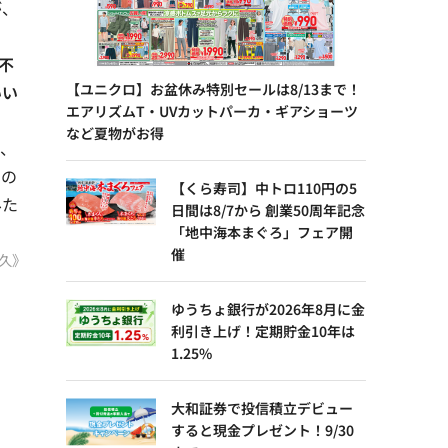
が、
不
【ユニクロ】お盆休み特別セールは8/13まで！
いい
エアリズムT・UVカットパーカ・ギアショーツ
など夏物がお得
と、
るの
【くら寿司】中トロ110円の5
みた
日間は8/7から 創業50周年記念
「地中海本まぐろ」フェア開
催
能久》
ゆうちょ銀行が2026年8月に金
利引き上げ！定期貯金10年は
1.25%
大和証券で投信積立デビュー
すると現金プレゼント！9/30