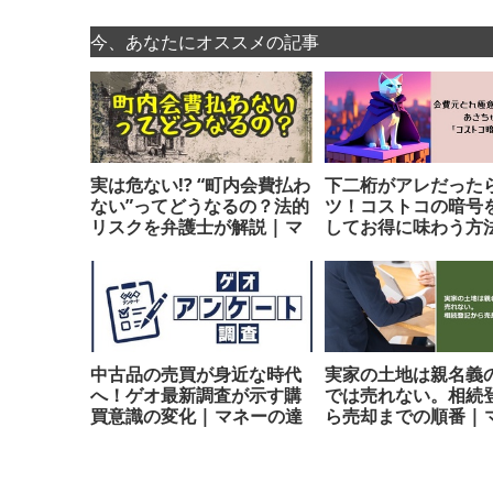
今、あなたにオススメの記事
実は危ない!? “町内会費払わ
下二桁がアレだった
ない”ってどうなるの？法的
ツ！コストコの暗号
リスクを弁護士が解説 | マ
してお得に味わう方法 
ネーの達人
ネーの達人
中古品の売買が身近な時代
実家の土地は親名義
へ！ゲオ最新調査が示す購
では売れない。相続
買意識の変化 | マネーの達
ら売却までの順番 | 
人
の達人