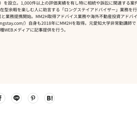
ion.co.jp/）を設立。1,000件以上の評価実績を有し特に相続や訴訟に関連する案
在型余暇を楽しむ人に助言する「ロングステイアドバイザー」業務を行
企業と業務提携開始。MM2H取得アドバイス業務や海外不動産投資アドバ
ia-longstay.com/）自身も2018年にMM2Hを取得。元愛知大学非常勤講師で
種WEBメディアに記事提供を行う。