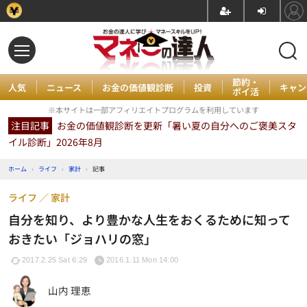
節約・
人気
ニュース
お金の価値観診断
投資
キャン
ポイ活
※本サイトは一部アフィリエイトプログラムを利用しています
注目記事
お金の価値観診断を更新「暑い夏の自分へのご褒美スタ
イル診断」2026年8月
ホーム
›
ライフ
›
家計
›
記事
ライフ
家計
自分を知り、より豊かな人生をおくるために知って
おきたい「ジョハリの窓」
2017.2.25 Sat 6:29
2016.1.11 Mon 14:00
山内 理恵