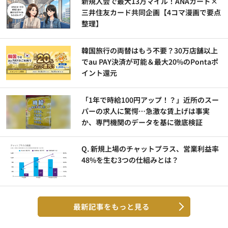
新規入会で最大13万マイル！ANAカード×
三井住友カード共同企画【4コマ漫画で要点
整理】
韓国旅行の両替はもう不要？30万店舗以上
でau PAY決済が可能＆最大20%のPontaポ
イント還元
「1年で時給100円アップ！？」近所のスー
パーの求人に驚愕…急激な賃上げは事実
か、専門機関のデータを基に徹底検証
Q. 新規上場のチャットプラス、営業利益率
48%を生む3つの仕組みとは？
最新記事をもっと見る