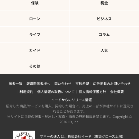
保険
税金
ローン
ビジネス
ライフ
コラム
ガイド
人気
その他
著者一覧
報道関係者様へ
問い合わせ
寄稿希望
広告掲載のお問い合わせ
利用規約
個人情報の取扱について
個人情報保護方針
会社概要
イードからのリリース情報
紹介した商品/サービスを購入、契約した場合に、売上の一部が弊社サイトに還元さ
れることがあります。
当サイトに掲載の記事・見出し・写真・画像の無断転載を禁じます。Copyright ©
2026 IID, Inc.
マネーの達人 は、株式会社イード（東証グロース上場）