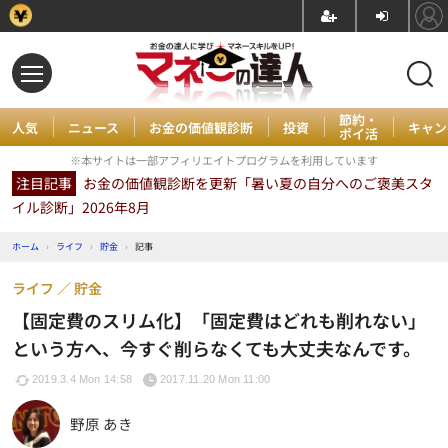
節約・
人気
ニュース
お金の価値観診断
投資
キャン
ポイ活
※本サイトは一部アフィリエイトプログラムを利用しています
注目記事
お金の価値観診断を更新「暑い夏の自分へのご褒美スタ
イル診断」2026年8月
ホーム
›
ライフ
›
貯金
›
記事
ライフ
貯金
【固定費のスリム化】「固定費はどれも削れない」
という方へ、今すぐ削らなくても大丈夫なんです。
2019.3.4 Mon 14:58
2017.11.20 Mon 11:00
野原 あき