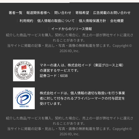
著者一覧
報道関係者様へ
問い合わせ
寄稿希望
広告掲載のお問い合わせ
利用規約
個人情報の取扱について
個人情報保護方針
会社概要
イードからのリリース情報
紹介した商品/サービスを購入、契約した場合に、売上の一部が弊社サイトに還元さ
れることがあります。
当サイトに掲載の記事・見出し・写真・画像の無断転載を禁じます。Copyright ©
2026 IID, Inc.
マネーの達人 は、株式会社イード（東証グロース上場）
の運営するサービスです。
証券コード：6038
株式会社イードは、個人情報の適切な取扱いを行う事業
者に対して付与されるプライバシーマークの付与認定を
受けています。
紹介した商品/サービスを購入、契約した場合に、売上の一部が弊社サイトに還元さ
れることがあります。
当サイトに掲載の記事・見出し・写真・画像の無断転載を禁じます。Copyright ©
2026 IID, Inc.