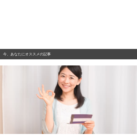
今、あなたにオススメの記事