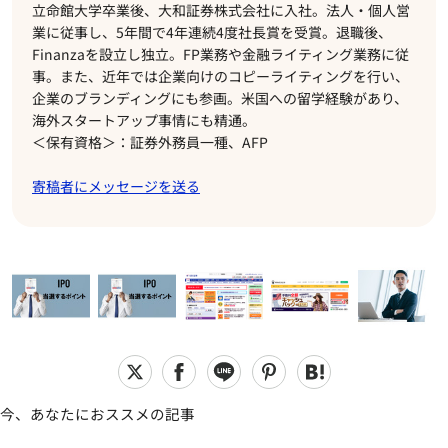
立命館大学卒業後、大和証券株式会社に入社。法人・個人営
業に従事し、5年間で4年連続4度社長賞を受賞。退職後、
Finanzaを設立し独立。FP業務や金融ライティング業務に従
事。また、近年では企業向けのコピーライティングを行い、
企業のブランディングにも参画。米国への留学経験があり、
海外スタートアップ事情にも精通。
＜保有資格＞：証券外務員一種、AFP
寄稿者にメッセージを送る
今、あなたにおススメの記事