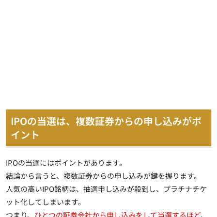
IPOの当選は、複数証券からの申し込みがポ
イント
IPOの当選にはポイントがあります。
結論から言うと、複数証券からの申し込みが鍵を握ります。
人気の高いIPO銘柄は、抽選申し込みが殺到し、プラチナチケ
ット化してしまいます。
つまり、
ひとつの証券会社から申し込みをして当選するほど、