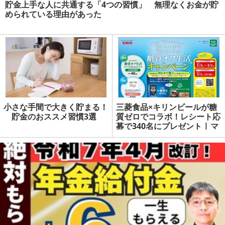
貯金上手な人に共通する「4つの習慣」 無理なくお金が貯
められている理由があった
小さな手間で大きく貯まる！
三菱食品×キリンビールが糖
貯金のおススメ習慣3選
質ゼロでコラボ！レシート応
募で340名にプレゼント | マ
ネーの達人