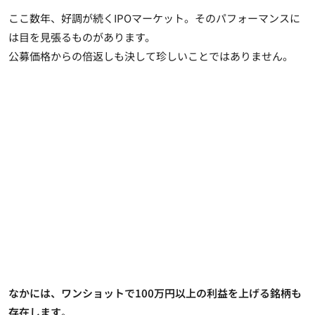
ここ数年、好調が続くIPOマーケット。そのパフォーマンスに
は目を見張るものがあります。
公募価格からの倍返しも決して珍しいことではありません。
なかには、ワンショットで100万円以上の利益を上げる銘柄も
存在します
。