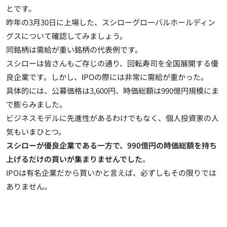
とです。
昨年の3月30日に上場した、スシローグローバルホールディン
グスについて確認してみましょう。
同銘柄は需給が重い銘柄の代表例です。
スシローは皆さんもご存じの通り、回転寿司を全国展開する優
良企業です。しかし、IPOの際には非常に需給が重かった。
具体的には、公募価格は3,600円、時価総額は990億円規模にま
で膨らみました。
ビジネスモデルに先進性があるわけでもなく、個人投資家の人
気もいまひとつ。
スシローが優良企業である一方で、990億円の時価総額を持ち
上げるだけの買いが集まりませんでした
。
IPOは有名企業だから買いかと言えば、必ずしもその限りでは
ありません。