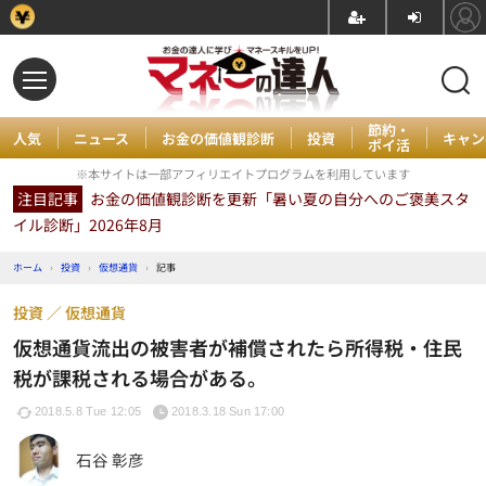
節約・
人気
ニュース
お金の価値観診断
投資
キャン
ポイ活
※本サイトは一部アフィリエイトプログラムを利用しています
注目記事
お金の価値観診断を更新「暑い夏の自分へのご褒美スタ
イル診断」2026年8月
ホーム
›
投資
›
仮想通貨
›
記事
投資
仮想通貨
仮想通貨流出の被害者が補償されたら所得税・住民
税が課税される場合がある。
2018.5.8 Tue 12:05
2018.3.18 Sun 17:00
石谷 彰彦