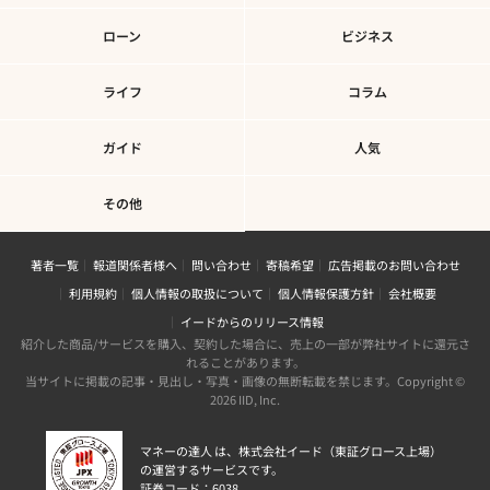
ローン
ビジネス
ライフ
コラム
ガイド
人気
その他
著者一覧
報道関係者様へ
問い合わせ
寄稿希望
広告掲載のお問い合わせ
利用規約
個人情報の取扱について
個人情報保護方針
会社概要
イードからのリリース情報
紹介した商品/サービスを購入、契約した場合に、売上の一部が弊社サイトに還元さ
れることがあります。
当サイトに掲載の記事・見出し・写真・画像の無断転載を禁じます。Copyright ©
2026 IID, Inc.
マネーの達人 は、株式会社イード（東証グロース上場）
の運営するサービスです。
証券コード：6038