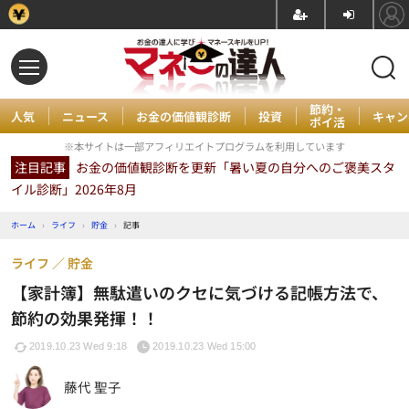
節約・
人気
ニュース
お金の価値観診断
投資
キャン
ポイ活
※本サイトは一部アフィリエイトプログラムを利用しています
注目記事
お金の価値観診断を更新「暑い夏の自分へのご褒美スタ
イル診断」2026年8月
ホーム
›
ライフ
›
貯金
›
記事
ライフ
貯金
【家計簿】無駄遣いのクセに気づける記帳方法で、
節約の効果発揮！！
2019.10.23 Wed 9:18
2019.10.23 Wed 15:00
藤代 聖子