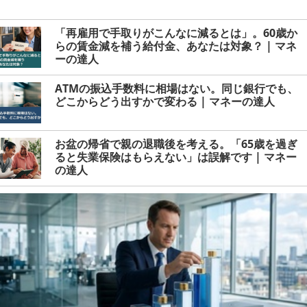
「再雇用で手取りがこんなに減るとは」。60歳か
らの賃金減を補う給付金、あなたは対象？ | マネ
ーの達人
ATMの振込手数料に相場はない。同じ銀行でも、
どこからどう出すかで変わる | マネーの達人
お盆の帰省で親の退職後を考える。「65歳を過ぎ
ると失業保険はもらえない」は誤解です | マネー
の達人