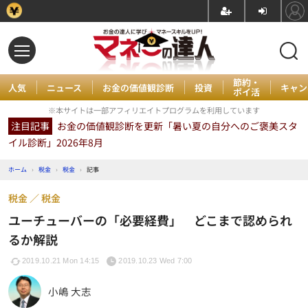
節約・
人気
ニュース
お金の価値観診断
投資
キャン
ポイ活
※本サイトは一部アフィリエイトプログラムを利用しています
注目記事
お金の価値観診断を更新「暑い夏の自分へのご褒美スタ
イル診断」2026年8月
ホーム
›
税金
›
税金
›
記事
税金
税金
ユーチューバーの「必要経費」 どこまで認められ
るか解説
2019.10.21 Mon 14:15
2019.10.23 Wed 7:00
小嶋 大志