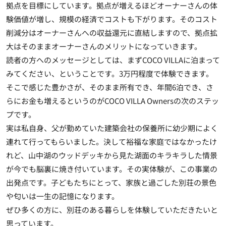
拠点を目標にしています。拠点が増えるほどオーナーさんの体
験価値が増し、規模の経済でコストも下がります。そのコスト
削減分はオーナーさんへの収益還元に直結しますので、拠点拡
大はそのままオーナーさんのメリットになっていきます。
読者の方へのメッセージとしては、まずCOCO VILLAに泊まって
みてください、ということです。3万円程度で体験できます。
そこで感じた豊かさが、そのまま所有でき、年間6泊でき、さ
らにお金も増えるというのがCOCO VILLA Ownersの次のステッ
プです。
実は私自身、父が勤めていた建築会社の保養所に幼少期によく
連れて行ってもらいました。決して裕福な家庭ではなかったけ
れど、山中湖のウッドデッキから見た湖面のキラキラした情景
が今でも脳裏に焼き付いています。その実体験が、この事業の
出発点です。子どもたちにとって、家族と過ごした別荘の景色
や匂いは一生の記憶になります。
ぜひ多くの方に、別荘のある暮らしを体験していただきたいと
思っています。