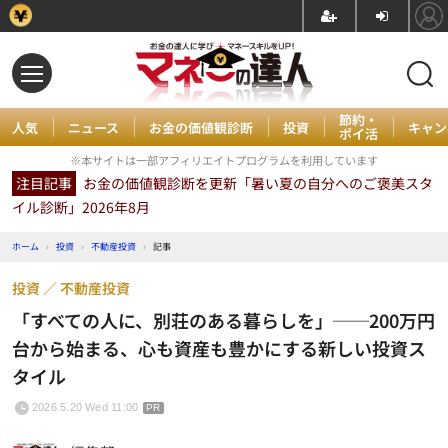
節約・
人気
ニュース
お金の価値観診断
投資
キャン
ポイ活
※本サイトは一部アフィリエイトプログラムを利用しています
注目記事
お金の価値観診断を更新「暑い夏の自分へのご褒美スタ
イル診断」2026年8月
ホーム
›
投資
›
不動産投資
›
記事
投資
不動産投資
「すべての人に、別荘のある暮らしを」──200万円
台から始まる、心も資産も豊かにする新しい投資ス
タイル
2026.5.20 Wed 11:00
PR