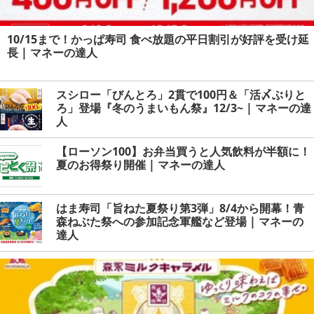
10/15まで！かっぱ寿司 食べ放題の平日割引が好評を受け延
長 | マネーの達人
スシロー「びんとろ」2貫で100円＆「活〆ぶりと
ろ」登場『冬のうまいもん祭』12/3~ | マネーの達
人
【ローソン100】お弁当買うと人気飲料が半額に！
夏のお得祭り開催 | マネーの達人
はま寿司「旨ねた夏祭り第3弾」8/4から開幕！青
森ねぶた祭への参加記念軍艦など登場 | マネーの
達人