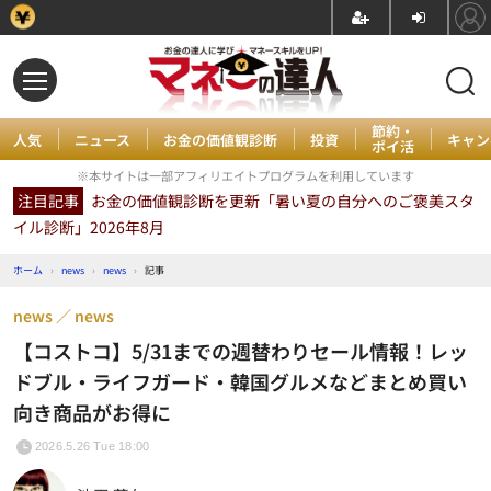
節約・
人気
ニュース
お金の価値観診断
投資
キャン
ポイ活
※本サイトは一部アフィリエイトプログラムを利用しています
注目記事
お金の価値観診断を更新「暑い夏の自分へのご褒美スタ
イル診断」2026年8月
ホーム
›
news
›
news
›
記事
news
news
【コストコ】5/31までの週替わりセール情報！レッ
ドブル・ライフガード・韓国グルメなどまとめ買い
向き商品がお得に
2026.5.26 Tue 18:00