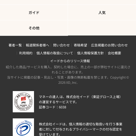
ガイド
人気
その他
著者一覧
報道関係者様へ
問い合わせ
寄稿希望
広告掲載のお問い合わせ
利用規約
個人情報の取扱について
個人情報保護方針
会社概要
イードからのリリース情報
紹介した商品/サービスを購入、契約した場合に、売上の一部が弊社サイトに還元さ
れることがあります。
当サイトに掲載の記事・見出し・写真・画像の無断転載を禁じます。Copyright ©
2026 IID, Inc.
マネーの達人 は、株式会社イード（東証グロース上場）
の運営するサービスです。
証券コード：6038
株式会社イードは、個人情報の適切な取扱いを行う事業
者に対して付与されるプライバシーマークの付与認定を
受けています。