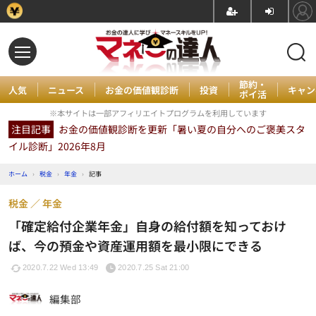
節約・
人気
ニュース
お金の価値観診断
投資
キャン
ポイ活
※本サイトは一部アフィリエイトプログラムを利用しています
注目記事
お金の価値観診断を更新「暑い夏の自分へのご褒美スタ
イル診断」2026年8月
ホーム
›
税金
›
年金
›
記事
税金
年金
「確定給付企業年金」自身の給付額を知っておけ
ば、今の預金や資産運用額を最小限にできる
2020.7.22 Wed 13:49
2020.7.25 Sat 21:00
編集部