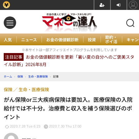
節約・
人気
ニュース
お金の価値観診断
投資
キャン
ポイ活
※本サイトは一部アフィリエイトプログラムを利用しています
注目記事
お金の価値観診断を更新「暑い夏の自分へのご褒美スタ
イル診断」2026年8月
ホーム
›
保険
›
生命・医療保険
›
記事
保険
生命・医療保険
がん保険or三大疾病保険は要加入。医療保険の入院
給付では不十分。治療費と収入を補う保険選びのポ
イント
2020.7.28 Tue 6:23
2020.7.30 Thu 17:00