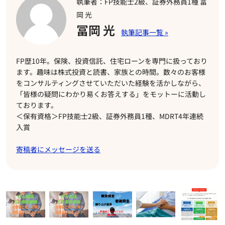
執筆者：FP技能士2級、証券外務員1種 冨
岡 光
冨岡 光
FP歴10年。保険、投資信託、住宅ローンを専門に扱っており
ます。趣味は株式投資と読書、家族との時間。数々のお客様
をコンサルティングさせていただいた経験を活かしながら、
「皆様の疑問にわかり易くお答えする」をモットーに活動し
ております。
＜保有資格＞FP技能士2級、証券外務員1種、MDRT4年連続
入賞
寄稿者にメッセージを送る