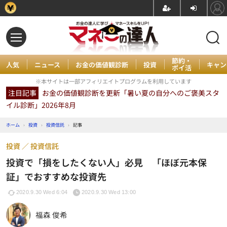
節約・
人気
ニュース
お金の価値観診断
投資
キャン
ポイ活
※本サイトは一部アフィリエイトプログラムを利用しています
注目記事
お金の価値観診断を更新「暑い夏の自分へのご褒美スタ
イル診断」2026年8月
ホーム
›
投資
›
投資信託
›
記事
投資
投資信託
投資で「損をしたくない人」必見 「ほぼ元本保
証」でおすすめな投資先
2020.9.30 Wed 6:04
2020.9.30 Wed 13:00
福森 俊希