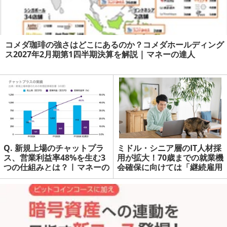
コメダ珈琲の強さはどこにあるのか？コメダホールディング
ス2027年2月期第1四半期決算を解説 | マネーの達人
Q. 新規上場のチャットプラ
ミドル・シニア層のIT人材採
ス、営業利益率48%を生む3
用が拡大！70歳までの就業機
つの仕組みとは？ | マネーの
会確保に向けては「継続雇用
達人
制度の導入」が最多 | マネー
の達人