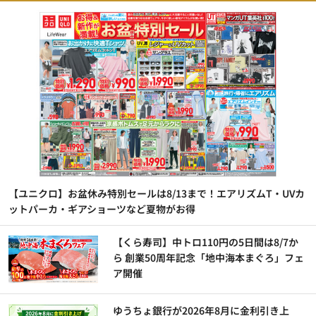
【ユニクロ】お盆休み特別セールは8/13まで！エアリズムT・UVカ
ットパーカ・ギアショーツなど夏物がお得
【くら寿司】中トロ110円の5日間は8/7か
ら 創業50周年記念「地中海本まぐろ」フェ
ア開催
ゆうちょ銀行が2026年8月に金利引き上