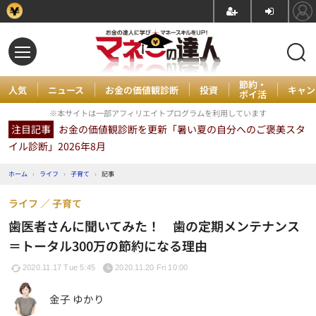
節約・
人気
ニュース
お金の価値観診断
投資
キャン
ポイ活
※本サイトは一部アフィリエイトプログラムを利用しています
注目記事
お金の価値観診断を更新「暑い夏の自分へのご褒美スタ
イル診断」2026年8月
ホーム
›
ライフ
›
子育て
›
記事
ライフ
子育て
歯医者さんに聞いてみた！ 歯の定期メンテナンス
＝トータル300万の節約になる理由
2020.11.17 Tue 5:45
2020.11.20 Fri 10:00
金子 ゆかり