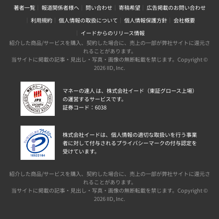
著者一覧
報道関係者様へ
問い合わせ
寄稿希望
広告掲載のお問い合わせ
利用規約
個人情報の取扱について
個人情報保護方針
会社概要
イードからのリリース情報
紹介した商品/サービスを購入、契約した場合に、売上の一部が弊社サイトに還元さ
れることがあります。
当サイトに掲載の記事・見出し・写真・画像の無断転載を禁じます。Copyright ©
2026 IID, Inc.
マネーの達人 は、株式会社イード（東証グロース上場）
の運営するサービスです。
証券コード：6038
株式会社イードは、個人情報の適切な取扱いを行う事業
者に対して付与されるプライバシーマークの付与認定を
受けています。
紹介した商品/サービスを購入、契約した場合に、売上の一部が弊社サイトに還元さ
れることがあります。
当サイトに掲載の記事・見出し・写真・画像の無断転載を禁じます。Copyright ©
2026 IID, Inc.