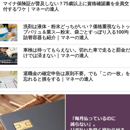
マイナ保険証が普及しない？75歳以上に資格確認書を全員交
付するワケ | マネーの達人
洗剤は液体・粉末どっちがいい？価格重視ならトッ
プバリュ＆業ス―粉末、袋ごとすっぽり入る100均
詰替容器も紹介 | マネーの達人
車検は待ってもらえない。切れた車で走ると罰金だ
けでは済まない | マネーの達人
退職金の確定申告は原則不要。でも「この一枚」を
忘れると損をする | マネーの達人