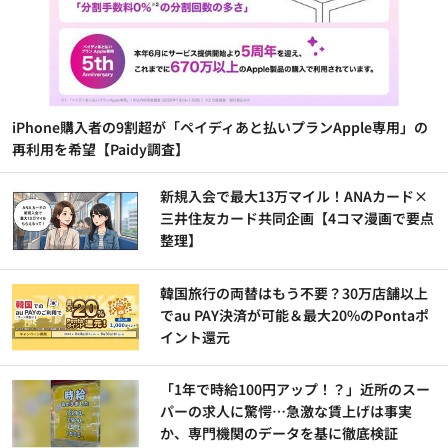
iPhone購入者の9割超が「ペイディあと払いプランApple専用」の
再利用を希望【Paidy調査】
新規入会で最大13万マイル！ANAカード×
三井住友カード共同企画【4コマ漫画で要点
整理】
韓国旅行の両替はもう不要？30万店舗以上
でau PAY決済が可能＆最大20%のPontaポ
イント還元
「1年で時給100円アップ！？」近所のスー
パーの求人に驚愕…急激な賃上げは事実
か、専門機関のデータを基に徹底検証