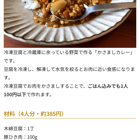
冷凍豆腐と冷蔵庫に余っている野菜で作る「かさましカレー」
です。
豆腐を冷凍し、解凍して水気を絞るとお肉に近い食感になりま
す。
冷凍豆腐でお肉をかさましすることで、
ごはん込みでも1人
100円以下
で作れます。
材料（4人分・約385円）
木綿豆腐：1丁
豚ひき肉：100g