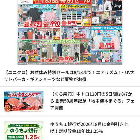
【ユニクロ】お盆休み特別セールは8/13まで！エアリズムT・UVカ
ットパーカ・ギアショーツなど夏物がお得
【くら寿司】中トロ110円の5日間は8/7か
ら 創業50周年記念「地中海本まぐろ」フェ
ア開催
ゆうちょ銀行が2026年8月に金利引き上
げ！定期貯金10年は1.25%