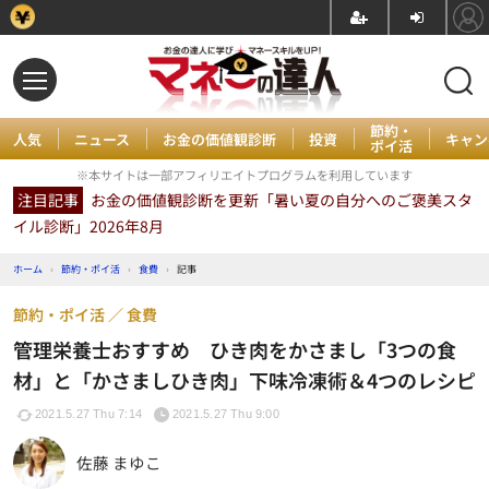
節約・
人気
ニュース
お金の価値観診断
投資
キャン
ポイ活
※本サイトは一部アフィリエイトプログラムを利用しています
注目記事
お金の価値観診断を更新「暑い夏の自分へのご褒美スタ
イル診断」2026年8月
ホーム
›
節約・ポイ活
›
食費
›
記事
節約・ポイ活
食費
管理栄養士おすすめ ひき肉をかさまし「3つの食
材」と「かさましひき肉」下味冷凍術＆4つのレシピ
2021.5.27 Thu 7:14
2021.5.27 Thu 9:00
佐藤 まゆこ