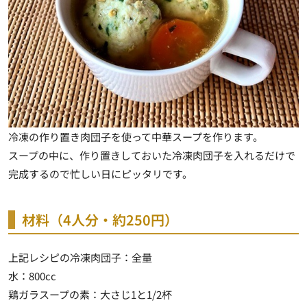
冷凍の作り置き肉団子を使って中華スープを作ります。
スープの中に、作り置きしておいた冷凍肉団子を入れるだけで
完成するので忙しい日にピッタリです。
材料（4人分・約250円）
上記レシピの冷凍肉団子：全量
水：800cc
鶏ガラスープの素：大さじ1と1/2杯