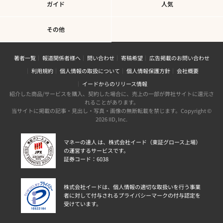
ガイド
人気
その他
著者一覧
報道関係者様へ
問い合わせ
寄稿希望
広告掲載のお問い合わせ
利用規約
個人情報の取扱について
個人情報保護方針
会社概要
イードからのリリース情報
紹介した商品/サービスを購入、契約した場合に、売上の一部が弊社サイトに還元さ
れることがあります。
当サイトに掲載の記事・見出し・写真・画像の無断転載を禁じます。Copyright ©
2026 IID, Inc.
マネーの達人 は、株式会社イード（東証グロース上場）
の運営するサービスです。
証券コード：6038
株式会社イードは、個人情報の適切な取扱いを行う事業
者に対して付与されるプライバシーマークの付与認定を
受けています。