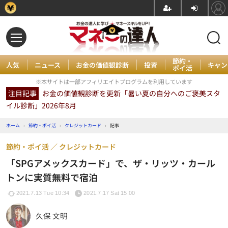
節約・
人気
ニュース
お金の価値観診断
投資
キャン
ポイ活
※本サイトは一部アフィリエイトプログラムを利用しています
注目記事
お金の価値観診断を更新「暑い夏の自分へのご褒美スタ
イル診断」2026年8月
ホーム
›
節約・ポイ活
›
クレジットカード
›
記事
節約・ポイ活
クレジットカード
「SPGアメックスカード」で、ザ・リッツ・カール
トンに実質無料で宿泊
2021.7.13 Tue 10:34
2021.7.17 Sat 15:00
久保 文明