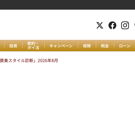
節約・
投資
キャンペーン
保険
税金
ローン
ポイ活
美スタイル診断」2026年8月