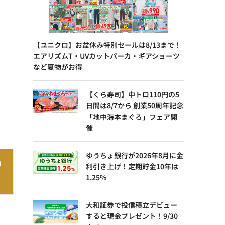
【ユニクロ】お盆休み特別セールは8/13まで！
エアリズムT・UVカットパーカ・ギアショーツ
など夏物がお得
【くら寿司】中トロ110円の5
日間は8/7から 創業50周年記念
「地中海本まぐろ」フェア開
催
ゆうちょ銀行が2026年8月に金
の
利引き上げ！定期貯金10年は
1.25%
大和証券で投信積立デビュー
すると現金プレゼント！9/30