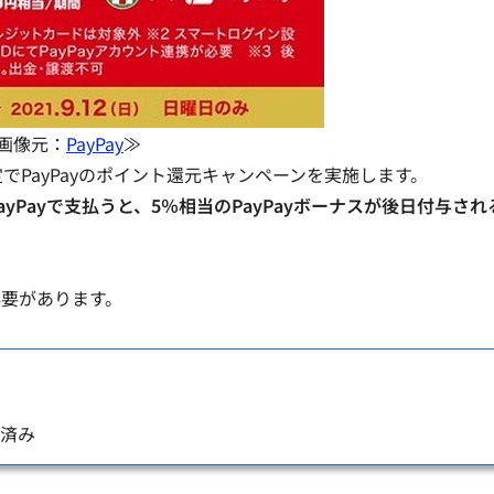
画像元：
PayPay
≫
PayPayのポイント還元キャンペーンを実施します。
Payで支払うと、5％相当のPayPayボーナスが後日付与され
要があります。
携済み