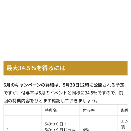
最大34.5％を得るには
6月のキャンペーンの詳細は、5月30日12時に公開
される予定
ですが、付与率は5月のイベントと同様に34.5％ですので、前
回の特典内容をひとまず確認しておきましょう。
特典名
付与率
条件
エン
5のつく日・
須 同
1
5のつく日じゃな
4％