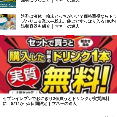
洗剤は液体・粉末どっちがいい？価格重視ならトッ
プバリュ＆業ス―粉末、袋ごとすっぽり入る100均
詰替容器も紹介 | マネーの達人
セブンイレブンでおにぎり2個買うとドリンクが実質無料
に！8/11から5日間限定 | マネーの達人