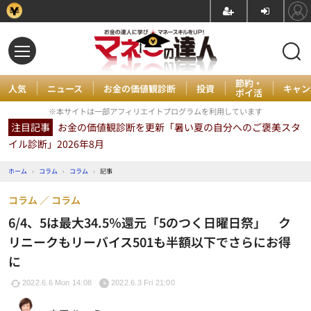
節約・
人気
ニュース
お金の価値観診断
投資
キャン
ポイ活
※本サイトは一部アフィリエイトプログラムを利用しています
注目記事
お金の価値観診断を更新「暑い夏の自分へのご褒美スタ
イル診断」2026年8月
ホーム
›
コラム
›
コラム
›
記事
コラム
コラム
6/4、5は最大34.5％還元「5のつく日曜日祭」 ク
リニークもリーバイス501も半額以下でさらにお得
に
2022.6.6 Mon 14:08
2022.6.3 Fri 21:00