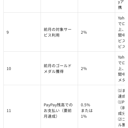
yア
携
Yahoo
でロ
前月の対象サー
上、
9
2％
ビス利用
間中
ビス
ビス
Yahoo
でロ
前月のゴールド
10
2％
上、
メダル獲得
間中
メダ
⑴ま
達成
⑴Pa
PayPay残高での
0.5%
（前
11
お支払い（要前
または
成分）
月達成）
1%
⑵ゴ
ル獲得