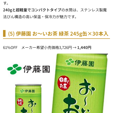
す。
240gと超軽量でコンパクトタイプ
の水筒は、ステンレス製魔
法びん構造の高い保温・保冷力が魅力です。
(5) 伊藤園 お～いお茶 緑茶 245g缶×30本入
61%OFF メーカー希望小売価格3,726円 →
1,440円