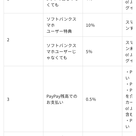
o! J
くても
グイ
ソフトバンクス
スマ
マホ
10％
ンす
ユーザー特典
2
スマ
ソフトバンクス
ン未設
マホユーザーじ
5％
o! J
ゃなくても
グイ
・Pa
い
・Pa
・Pa
PayPay残高での
を介し
3
0.5％
お支払い
カード
o! 
含む
・Pa
い（