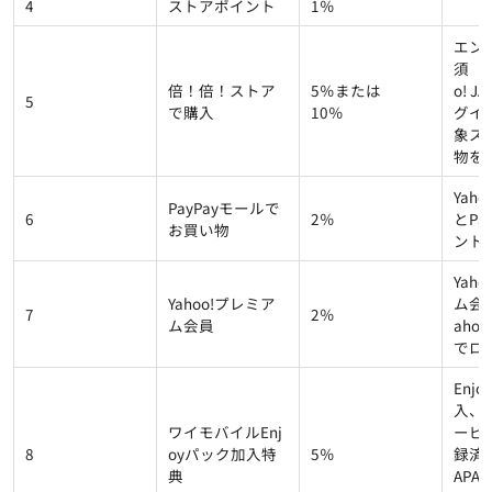
4
ストアポイント
1％
エン
須 同
倍！倍！ストア
5％または
o! J
5
で購入
10％
グイ
象ス
物を
Yahoo
PayPayモールで
6
2％
とPa
お買い物
ント
Yah
Yahoo!プレミア
ム会
7
2％
ム会員
ahoo!
でロ
Enj
入、Y
ワイモバイルEnj
ービ
8
oyパック加入特
5％
録済み
典
APAN