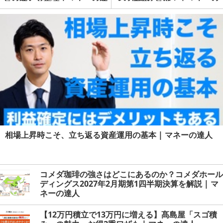
人
達人
相場上昇時こそ、立ち返る資産運用の基本 | マネーの達人
コメダ珈琲の強さはどこにあるのか？コメダホール
ディングス2027年2月期第1四半期決算を解説 | マ
ネーの達人
【12万円積立で13万円に増える】髙島屋「スゴ積