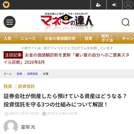
節約・
人気
ニュース
お金の価値観診断
投資
キャン
ポイ活
※本サイトは一部アフィリエイトプログラムを利用しています
注目記事
お金の価値観診断を更新「暑い夏の自分へのご褒美スタ
イル診断」2026年8月
ホーム
›
投資
›
投資信託
›
記事
投資
投資信託
証券会社が倒産したら預けている資産はどうなる？
投資信託を守る3つの仕組みについて解説！
2023.7.28 Fri 15:50
2023.8.2 Wed 19:00
冨岡 光