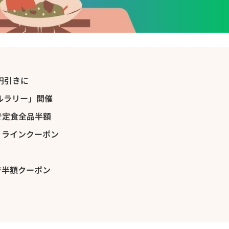
円引きに
ルラリー」開催
で定食全品半額
 ラインクーポン
」
で半額クーポン