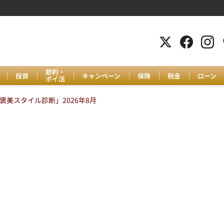
節約・
投資
キャンペーン
保険
税金
ローン
ポイ活
美スタイル診断」2026年8月