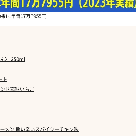
果は年間17万7955円
〉 350ml
ート
サンド恋味いちご
ラーメン 旨い辛いスパイシーチキン味