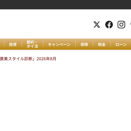
節約・
投資
キャンペーン
保険
税金
ローン
ポイ活
美スタイル診断」2026年8月