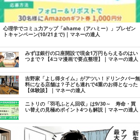
心理学でコミュ力アップ「ahame（アハミー）」プレゼン
トキャンペーン(10/21まで) | マネーの達人
みずほ銀行の口座開設で現金1万円もらえるのはい
つまで？【4コマ漫画で要点整理】 | マネーの達人
吉野家「よし得タイム」がアツい！ドリンクバー無
料になる店舗は？子ども連れで4重のお得となった
【体験談】 | マネーの達人
ニトリの「羽毛ふとん回収」は9/30～ 寿命・買
い替えの見極めポイント4つも解説 | マネーの達人