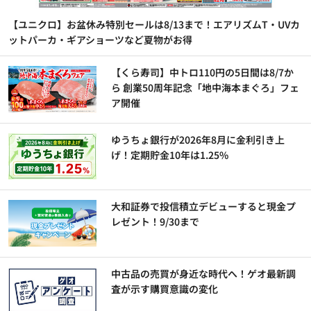
【ユニクロ】お盆休み特別セールは8/13まで！エアリズムT・UVカ
ットパーカ・ギアショーツなど夏物がお得
【くら寿司】中トロ110円の5日間は8/7か
ら 創業50周年記念「地中海本まぐろ」フェ
ア開催
ゆうちょ銀行が2026年8月に金利引き上
げ！定期貯金10年は1.25%
大和証券で投信積立デビューすると現金プ
レゼント！9/30まで
中古品の売買が身近な時代へ！ゲオ最新調
査が示す購買意識の変化