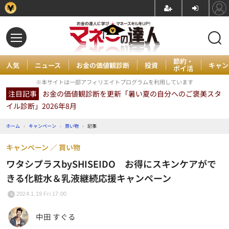
節約・
人気
ニュース
お金の価値観診断
投資
キャン
ポイ活
※本サイトは一部アフィリエイトプログラムを利用しています
注目記事
お金の価値観診断を更新「暑い夏の自分へのご褒美スタ
イル診断」2026年8月
ホーム
›
キャンペーン
›
買い物
›
記事
キャンペーン
買い物
ワタシプラスbySHISEIDO お得にスキンケアがで
きる化粧水＆乳液継続応援キャンペーン
2024.1.19 Fri 17:00
中田 すぐる