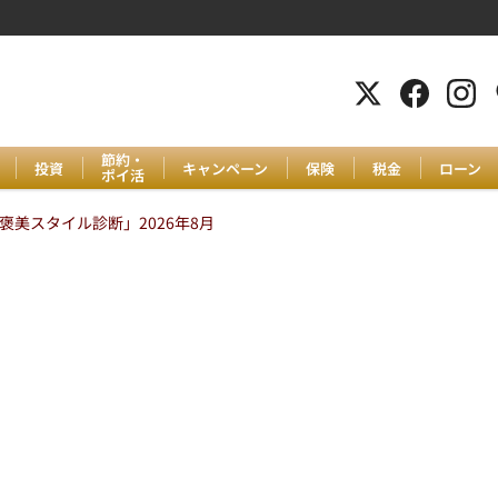
節約・
投資
キャンペーン
保険
税金
ローン
ポイ活
美スタイル診断」2026年8月