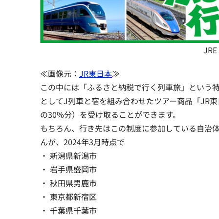
JR
≪画像元：
JR東日本
≫
この中には「ふるさと納税で行く列車旅」という
としてJ列車と宿を組み合わせたツアー商品「JR
の30%分）を受け取ることができます
。
もちろん、行き先はこの制度に参加している自治
んが、2024年3月時点で
・ 新潟県新潟市
・ 岩手県盛岡市
・ 秋田県男鹿市
・ 東京都新宿区
・ 千葉県千葉市