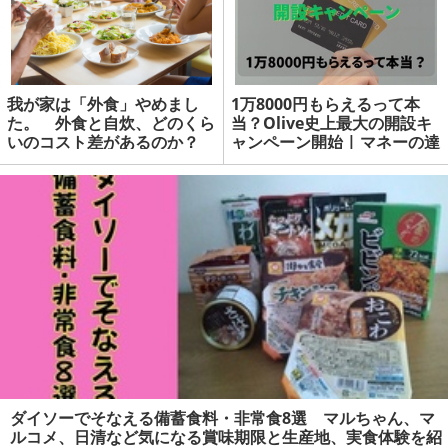
我が家は「外食」やめまし
1万8000円もらえるって本
た。 外食と自炊、どのくら
当？Olive史上最大の開設キ
いのコスト差があるのか？
ャンペーン開始 | マネーの達
人
ダイソーでそなえる備蓄食料・非常食8選 マルちゃん、マ
ルコメ、日清など気になる賞味期限と生産地、実食体験を紹