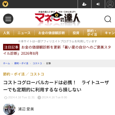
節約・
人気
ニュース
お金の価値観診断
投資
キャン
ポイ活
※本サイトは一部アフィリエイトプログラムを利用しています
注目記事
お金の価値観診断を更新「暑い夏の自分へのご褒美スタ
イル診断」2026年8月
ホーム
›
節約・ポイ活
›
コストコ
›
記事
節約・ポイ活
コストコ
コストコグローバルカードは必携！ ライトユーザ
ーでも定期的に利用するなら損しない
2024.4.16 Tue 11:31
2024.4.16 Tue 8:00
浦辺 愛美