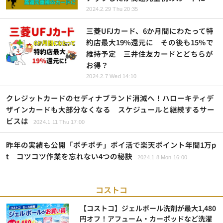
2024.2.29 Thu 20:35
三菱UFJカード、6か月間にわたって特
約店最大19%還元に その後も15％で
維持予定 三井住友カードとどちらが
お得？
2024.2.7 Wed 14:10
クレジットカードのセディナブランド消滅へ！ハローキティデ
ザインカードも大部分なくなる スケジュールと継続するサー
ビスは
2024.1.11 Thu 17:00
昨年の実績も公開「ポチポチ」ポイ活で楽天ポイント年間1万p
t コツコツ作業を忘れない4つの秘訣
2024.1.8 Mon 16:00
コストコ
【コストコ】ジェルボール洗剤が最大1,480
円オフ！アフューム・カーポッドなど洗濯