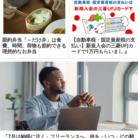
節約弁当「～だけ弁」は食
【自動車税・固定資産税の支
費、時間、荷物も節約できる
払い】新規入会の三菱UFJカ
理想的なお弁当
ードで1万円もらいましょ
う QRコード決済よりすご
い | マネーの達人
「7月は納税に泣く」フリーランスへ。何を・いつ・どの順