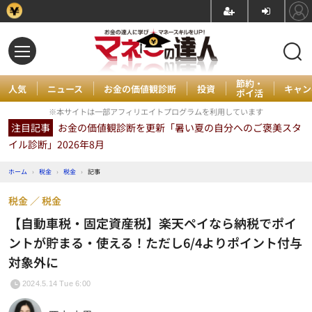
節約・
人気
ニュース
お金の価値観診断
投資
キャン
ポイ活
※本サイトは一部アフィリエイトプログラムを利用しています
注目記事
お金の価値観診断を更新「暑い夏の自分へのご褒美スタ
イル診断」2026年8月
ホーム
›
税金
›
税金
›
記事
税金
税金
【自動車税・固定資産税】楽天ペイなら納税でポイ
ントが貯まる・使える！ただし6/4よりポイント付与
対象外に
2024.5.14 Tue 6:00