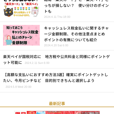
っちが損しない？ 使い分けのポイン
トも
2024.4.11 Thu 18:00
キャッシュレス税金払いに関するチャ
ージ金額制限、その他注意点まとめ
ポイントの有無についても紹介
2024.4.20 Sat 6:00
楽天ペイが国税対応に 地方税や公共料金と同様にポイントゲ
ット可能に
2024.2.11 Sun 6:00
【高額な支払いにおすすめ方法3選】確実にポイントゲットし
たい、今月ピンチなど 目的別できちんと選択しよう
2024.5.8 Wed 20:00
最新記事