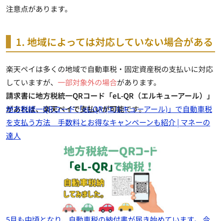
注意点があります。
1. 地域によっては対応していない場合がある
楽天ペイは多くの地域で自動車税・固定資産税の支払いに対応
していますが、
一部対象外の場合
があります。
請求書に地方税統一QRコード「eL-QR（エルキューアール）」
があれば、楽天ペイで支払いが可能
地方税統一QRコード「eL-QR (エルキューアール)」で自動車税
です。
を支払う方法 手数料とお得なキャンペーンも紹介 | マネーの
達人
5月も中頃となり、自動車税の納付書が届き始めています。 今