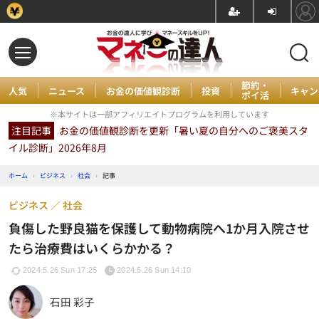
節約・
人気
ニュース
お金の価値観診断
投資
キャン
ポイ活
※本サイトは一部アフィリエイトプログラムを利用しています
注目記事
お金の価値観診断を更新「暑い夏の自分へのご褒美スタ
イル診断」2026年8月
ホーム
›
ビジネス
›
社会
›
記事
ビジネス
社会
負傷した野良猫を保護して動物病院へ1か月入院させ
たら治療費はいくらかかる？
2024.5.26 Sun 17:25
2024.5.26 Sun 14:10
石田 彩子