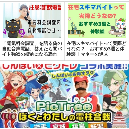
「電気料金調査」を語る偽の
在宅スキマバイトって実際ど
自動音声電話、答えたら闇バ
うなの？ おすすめ3選と体
イト強盗の標的になる恐れ
験談 | マネーの達人
も 実際にあった詐欺手口と
対処法は | マネーの達人