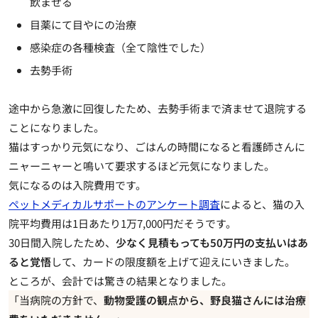
飲ませる
目薬にて目やにの治療
感染症の各種検査（全て陰性でした）
去勢手術
途中から急激に回復したため、去勢手術まで済ませて退院する
ことになりました。
猫はすっかり元気になり、ごはんの時間になると看護師さんに
ニャーニャーと鳴いて要求するほど元気になりました。
気になるのは入院費用です。
ペットメディカルサポートのアンケート調査
によると、
猫の入
院平均費用は1日あたり1万7,000円
だそうです。
30日間入院したため、
少なく見積もっても50万円の支払いはあ
ると覚悟
して、カードの限度額を上げて迎えにいきました。
ところが、
会計では驚きの結果
となりました。
「当病院の方針で、
動物愛護の観点から、野良猫さんには治療