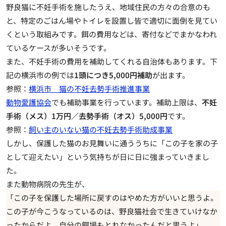
野良猫に不妊手術を施したうえ、地域住民の方々の合意のも
と、特定のごはん場やトイレを設置し皆で適切に面倒を見てい
くという取組みです。餌の費用などは、寄付などでまかなわれ
ているケースが多いそうです。
また、
不妊手術の費用を補助してくれる自治体
もあります。下
記の横浜市の例では
1頭につき5,000円補助
が出ます。
参照：
横浜市 猫の不妊去勢手術推進事業
動物愛護協会
でも補助事業を行っています。補助上限は、
不妊
手術（メス）1万円／去勢手術（オス）5,000円
です。
参照：
飼い主のいない猫の不妊去勢手術助成事業
しかし、保護した猫のお見舞いに通ううちに「この子を家の子
として迎えたい」という気持ちが日に日に強まっていきまし
た。
また動物病院の先生が、
「この子を保護した場所に戻すのはやめた方がいいと思うよ。
この子が今こうなっているのは、野良猫社会で生きていけなか
ったからだよ。自分の餌場もとれなかったんだと思うよ」