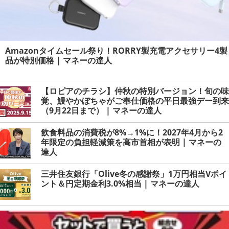
Amazonタイムセール祭り！RORRY製充電アクセサリー4製
品が特別価格 | マネーの達人
【ロピアのチラシ】仲秋の特別バージョン！旬の味
覚、鰻やかぼちゃがご奉仕価格の平日最強デー到来
（9月22日まで） | マネーの達人
飲食料品の消費税が8%→1%に！2027年4月から2
年限定の負担軽減策を高市首相が表明 | マネーの
達人
三井住友銀行「Olive冬の感謝祭」1万円相当Vポイ
ント＆円定期金利3.0%相当 | マネーの達人