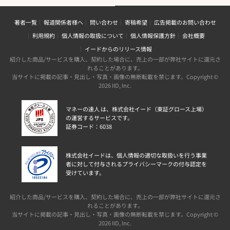
著者一覧
報道関係者様へ
問い合わせ
寄稿希望
広告掲載のお問い合わせ
利用規約
個人情報の取扱について
個人情報保護方針
会社概要
イードからのリリース情報
紹介した商品/サービスを購入、契約した場合に、売上の一部が弊社サイトに還元さ
れることがあります。
当サイトに掲載の記事・見出し・写真・画像の無断転載を禁じます。Copyright ©
2026 IID, Inc.
マネーの達人 は、株式会社イード（東証グロース上場）
の運営するサービスです。
証券コード：6038
株式会社イードは、個人情報の適切な取扱いを行う事業
者に対して付与されるプライバシーマークの付与認定を
受けています。
紹介した商品/サービスを購入、契約した場合に、売上の一部が弊社サイトに還元さ
れることがあります。
当サイトに掲載の記事・見出し・写真・画像の無断転載を禁じます。Copyright ©
2026 IID, Inc.