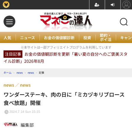
節約・
人気
ニュース
お金の価値観診断
投資
キャン
ポイ活
※本サイトは一部アフィリエイトプログラムを利用しています
注目記事
お金の価値観診断を更新「暑い夏の自分へのご褒美スタ
イル診断」2026年8月
ホーム
›
news
›
news
›
記事
news
news
ワンダーステーキ、肉の日に「ミカヅキリブロース
食べ放題」開催
2024.7.14 Sun 15:15
編集部