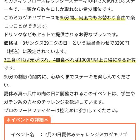
ミカヅキリブロースはワンダーステーキの中で人気No.1のステ
ーキで、一頭から数キロしか取れない希少部位です。
このミカヅキリブロースを
90分間、何度でもお替わり自由
で楽
しむことができます。
ドリンクなどもセットで提供されるお得なプランです。
価格は「3サンクス29ニクの日」という語呂合わせで3290円
（税込）に設定されています。
3皿食べれば元が取れ、4皿食べれば1000円以上お得になる計算
です。
90分の制限時間内に、心ゆくまでステーキを楽しんでくださ
い。
夏休み真っ只中の肉の日に開催されるこのイベントは、学生や
ガテン系の方々のチャレンジを歓迎しています。
プロのフードファイターは控えめに参加してください。
＊イベントの詳細＊
イベント名 ： 7月29日夏休みチャレンジミカヅキリブ