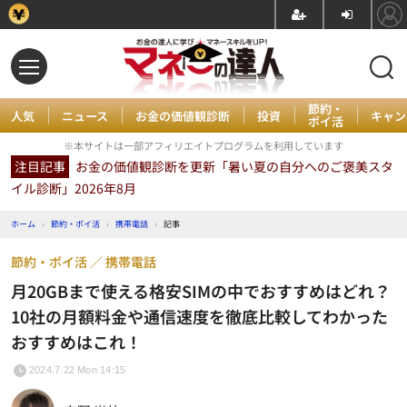
節約・
人気
ニュース
お金の価値観診断
投資
キャン
ポイ活
※本サイトは一部アフィリエイトプログラムを利用しています
注目記事
お金の価値観診断を更新「暑い夏の自分へのご褒美スタ
イル診断」2026年8月
ホーム
›
節約・ポイ活
›
携帯電話
›
記事
節約・ポイ活
携帯電話
月20GBまで使える格安SIMの中でおすすめはどれ？
10社の月額料金や通信速度を徹底比較してわかった
おすすめはこれ！
2024.7.22 Mon 14:15