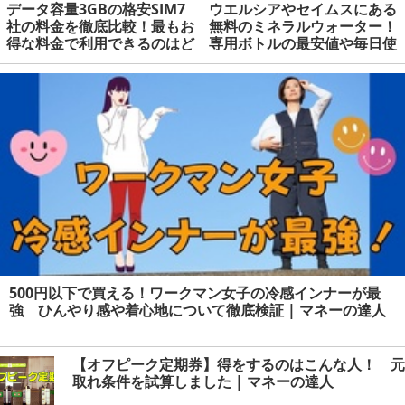
データ容量3GBの格安SIM7
ウエルシアやセイムスにある
社の料金を徹底比較！最もお
無料のミネラルウォーター！
得な料金で利用できるのはど
専用ボトルの最安値や毎日使
こ？ | マネーの達人
えるクーポンもあり | マネー
の達人
500円以下で買える！ワークマン女子の冷感インナーが最
強 ひんやり感や着心地について徹底検証 | マネーの達人
【オフピーク定期券】得をするのはこんな人！ 元
取れ条件を試算しました | マネーの達人