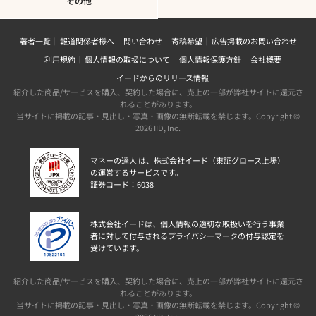
その他
著者一覧
報道関係者様へ
問い合わせ
寄稿希望
広告掲載のお問い合わせ
利用規約
個人情報の取扱について
個人情報保護方針
会社概要
イードからのリリース情報
紹介した商品/サービスを購入、契約した場合に、売上の一部が弊社サイトに還元さ
れることがあります。
当サイトに掲載の記事・見出し・写真・画像の無断転載を禁じます。Copyright ©
2026 IID, Inc.
マネーの達人 は、株式会社イード（東証グロース上場）
の運営するサービスです。
証券コード：6038
株式会社イードは、個人情報の適切な取扱いを行う事業
者に対して付与されるプライバシーマークの付与認定を
受けています。
紹介した商品/サービスを購入、契約した場合に、売上の一部が弊社サイトに還元さ
れることがあります。
当サイトに掲載の記事・見出し・写真・画像の無断転載を禁じます。Copyright ©