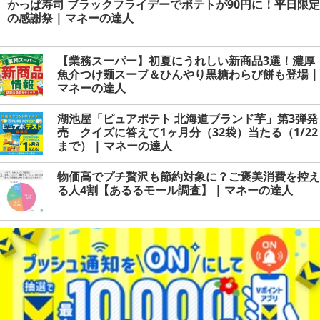
かっぱ寿司 ブラックフライデーでポテトが90円に！平日限定
の感謝祭 | マネーの達人
【業務スーパー】初夏にうれしい新商品3選！濃厚
魚介つけ麺スープ＆ひんやり黒糖わらび餅も登場 |
マネーの達人
湖池屋「ピュアポテト 北海道ブランド芋」第3弾発
売 クイズに答えて1ヶ月分（32袋）当たる（1/22
まで） | マネーの達人
物価高でプチ贅沢も節約対象に？ご褒美消費を控え
る人4割【あるるモール調査】 | マネーの達人