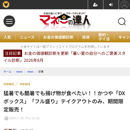
節約・
人気
ニュース
お金の価値観診断
投資
キャン
ポイ活
※本サイトは一部アフィリエイトプログラムを利用しています
注目記事
お金の価値観診断を更新「暑い夏の自分へのご褒美スタ
イル診断」2026年8月
ホーム
›
news
›
news
›
記事
news
news
猛暑でも酷暑でも揚げ物が食べたい！！かつや「DX
ボックス」「フル盛り」テイクアウトのみ、期間限
定販売！
2024.7.25 Thu 12:15