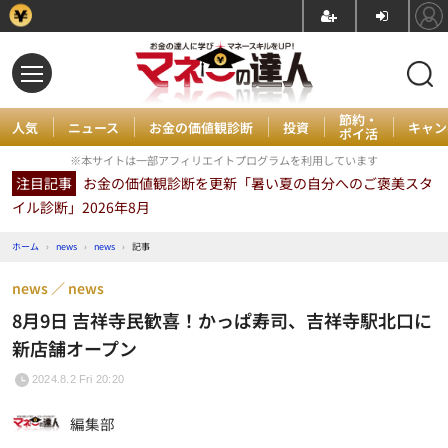
節約・
人気
ニュース
お金の価値観診断
投資
キャン
ポイ活
※本サイトは一部アフィリエイトプログラムを利用しています
注目記事
お金の価値観診断を更新「暑い夏の自分へのご褒美スタ
イル診断」2026年8月
ホーム
›
news
›
news
›
記事
news
news
8月9日 吉祥寺民歓喜！かっぱ寿司、吉祥寺駅北口に
新店舗オープン
2024.8.2 Fri 20:20
編集部