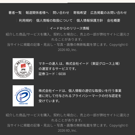
著者一覧
報道関係者様へ
問い合わせ
寄稿希望
広告掲載のお問い合わせ
利用規約
個人情報の取扱について
個人情報保護方針
会社概要
イードからのリリース情報
紹介した商品/サービスを購入、契約した場合に、売上の一部が弊社サイトに還元さ
れることがあります。
当サイトに掲載の記事・見出し・写真・画像の無断転載を禁じます。Copyright ©
2026 IID, Inc.
マネーの達人 は、株式会社イード（東証グロース上場）
の運営するサービスです。
証券コード：6038
株式会社イードは、個人情報の適切な取扱いを行う事業
者に対して付与されるプライバシーマークの付与認定を
受けています。
紹介した商品/サービスを購入、契約した場合に、売上の一部が弊社サイトに還元さ
れることがあります。
当サイトに掲載の記事・見出し・写真・画像の無断転載を禁じます。Copyright ©
2026 IID, Inc.