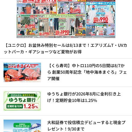
【ユニクロ】お盆休み特別セールは8/13まで！エアリズムT・UVカ
ットパーカ・ギアショーツなど夏物がお得
【くら寿司】中トロ110円の5日間は8/7か
ら 創業50周年記念「地中海本まぐろ」フェ
ア開催
ゆうちょ銀行が2026年8月に金利引き上
げ！定期貯金10年は1.25%
大和証券で投信積立デビューすると現金プ
レゼント！9/30まで