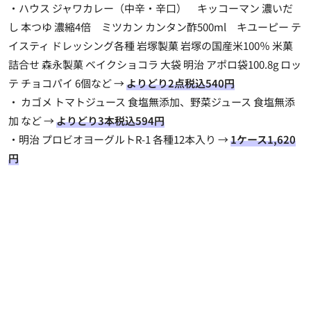
・ハウス ジャワカレー（中辛・辛口） キッコーマン 濃いだ
し 本つゆ 濃縮4倍 ミツカン カンタン酢500ml キユーピー テ
イスティ ドレッシング各種 岩塚製菓 岩塚の国産米100％ 米菓
詰合せ 森永製菓 ベイクショコラ 大袋 明治 アポロ袋100.8g ロッ
テ チョコパイ 6個など →
よりどり2点税込540円
・ カゴメ トマトジュース 食塩無添加、野菜ジュース 食塩無添
加 など →
よりどり3本税込594円
・明治 プロビオヨーグルトR-1 各種12本入り →
1ケース1,620
円