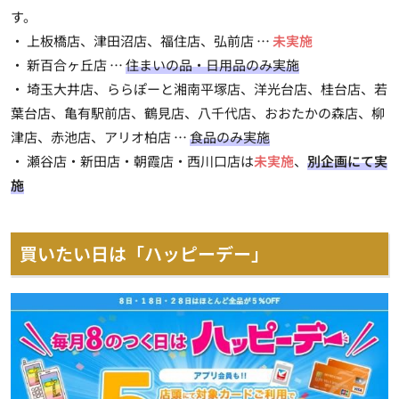
す。
・ 上板橋店、津田沼店、福住店、弘前店 …
未実施
・ 新百合ヶ丘店 …
住まいの品・日用品のみ実施
・ 埼玉大井店、ららぽーと湘南平塚店、洋光台店、桂台店、若
葉台店、亀有駅前店、鶴見店、八千代店、おおたかの森店、柳
津店、赤池店、アリオ柏店 …
食品のみ実施
・ 瀬谷店・新田店・朝霞店・西川口店は
未実施
、
別企画にて実
施
買いたい日は「ハッピーデー」