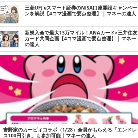
三菱UFJ eスマート証券のNISA口座開設キャンペー
ンを解説【4コマ漫画で要点整理】 | マネーの達人
新規入会で最大13万マイル！ANAカード×三井住友
カード共同企画【4コマ漫画で要点整理】 | マネー
の達人
吉野家のカービィコラボ（1/28）全員がもらえる「エンドレ
ス100円引き」も参加可能 | マネーの達人