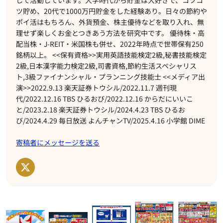
して活動しています。大学時代から貯金は大好きで、コツコ
ツ貯め、20代で1000万円貯金をした経験あり。日々の節約や
ポイ活はもちろん、外貨預金、株主優待などを取り入れ、無
理せず楽しくお金とつきあう方法を研究中です。 優待株・高
配当株・J-REIT・米国株も併せ、2022年時点で世帯保有250
銘柄以上。 <<保有資格>>実用英語技能検定2級,秘書技能検定
2級,日本漢字能力検定2級,司書資格,節約生活スペシャリス
ト,3級ファイナンシャル・プランニング技能士 <<メディア出
演>>2022.9.13 楽天証券トウシル/2022.11.7 週刊現
代/2022.12.16 TBS ひるおび/2022.12.16 からだにいいこ
と/2023.2.18 楽天証券トウシル/2024.4.23 TBS ひるお
び/2024.4.29 毎日放送 よんチャンTV/2025.4.16 小学館 DIME
寄稿者にメッセージを送る