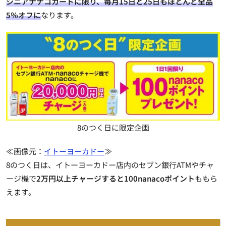
シニアナナコカードに限り、毎月15日と25日もほとんど全品
5％オフに
なります。
8のつく日に限定企画
≪画像元：
イトーヨーカドー
≫
8のつく日は、イトーヨーカドー店内のセブン銀行ATMやチャ
ージ機で
2万円以上チャージすると100nanacoポイント
ももら
えます。