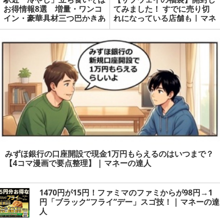
お得情報8選 増量・ワンコ
てみました！ すでに売り切
イン・豪華具材三つ巴かきあ
れになっている店舗も | マネ
げ・スタンプラリーなど | マ
ーの達人
ネーの達人
みずほ銀行の口座開設で現金1万円もらえるのはいつまで？
【4コマ漫画で要点整理】 | マネーの達人
1470円が15円！ファミマのファミからが98円→1
円「ブラック“フライ”デー」スゴ技！ | マネーの達
人