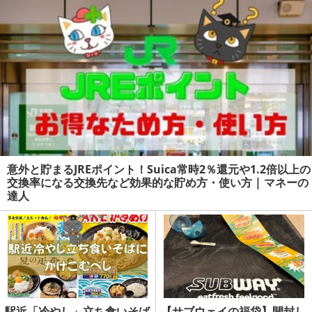
意外と貯まるJREポイント！Suica常時2％還元や1.2倍以上の
交換率になる交換先など効果的な貯め方・使い方 | マネーの
達人
駅近「冷やし」立ち食いそば
【サブウェイの福袋】開封し