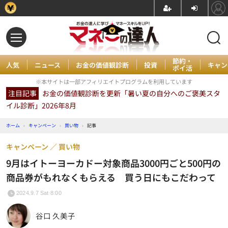
節約・
人気
ニュース
お金の価値観診断
投資
キャン
ポイ活
※本サイトは一部アフィリエイトプログラムを利用しています
注目記事
お金の価値観診断を更新「暑い夏の自分へのご褒美スタ
イル診断」2026年8月
ホーム
›
キャンペーン
›
買い物
›
記事
キャンペーン
買い物
9月はイトーヨーカドー対象商品3000円ごと500円の
商品券がもれなくもらえる 買う日にもこだわって
2024.9.7 Sat 8:00
谷口 久美子