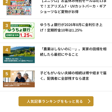
【ユニクロ】お盆休み特別セールは8/13ま
で！エアリズムT・UVカットパーカ・ギア
ショーツなど夏物がお得
ゆうちょ銀行が2026年8月に金利引き上
げ！定期貯金10年は1.25%
「農業はしないのに…」。実家の田畑を相
続したら最初にやること
子どもがいない夫婦の相続は甥や姪まで届
く。配偶者に全部残すなら遺言
人気記事ランキングをもっと見る