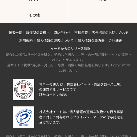
その他
著者一覧
報道関係者様へ
問い合わせ
寄稿希望
広告掲載のお問い合わせ
利用規約
個人情報の取扱について
個人情報保護方針
会社概要
イードからのリリース情報
紹介した商品/サービスを購入、契約した場合に、売上の一部が弊社サイトに還元さ
れることがあります。
当サイトに掲載の記事・見出し・写真・画像の無断転載を禁じます。Copyright ©
2026 IID, Inc.
マネーの達人 は、株式会社イード（東証グロース上場）
の運営するサービスです。
証券コード：6038
株式会社イードは、個人情報の適切な取扱いを行う事業
者に対して付与されるプライバシーマークの付与認定を
受けています。
紹介した商品/サービスを購入、契約した場合に、売上の一部が弊社サイトに還元さ