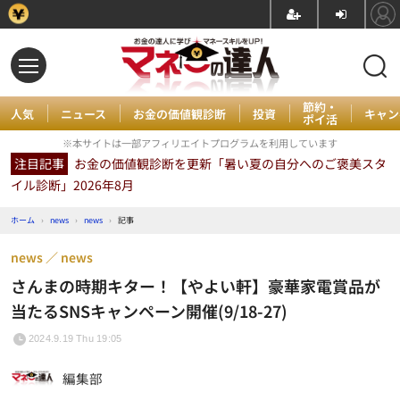
節約・
人気
ニュース
お金の価値観診断
投資
キャン
ポイ活
※本サイトは一部アフィリエイトプログラムを利用しています
注目記事
お金の価値観診断を更新「暑い夏の自分へのご褒美スタ
イル診断」2026年8月
ホーム
›
news
›
news
›
記事
news
news
さんまの時期キター！【やよい軒】豪華家電賞品が
当たるSNSキャンペーン開催(9/18-27)
2024.9.19 Thu 19:05
編集部