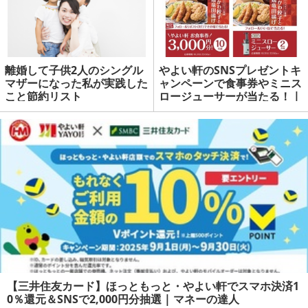
離婚して子供2人のシングル
やよい軒のSNSプレゼントキ
マザーになった私が実践した
ャンペーンで食事券やミニス
こと節約リスト
ロージューサーが当たる！ |
マネーの達人
【三井住友カード】ほっともっと・やよい軒でスマホ決済1
0％還元＆SNSで2,000円分抽選 | マネーの達人