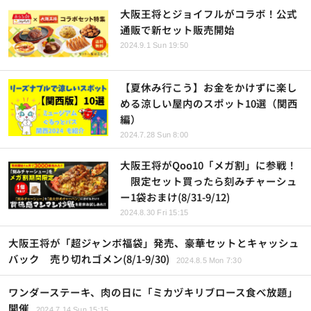
大阪王将とジョイフルがコラボ！公式
通販で新セット販売開始
2024.9.1 Sun 19:50
【夏休み行こう】お金をかけずに楽し
める涼しい屋内のスポット10選（関西
編）
2024.7.28 Sun 8:00
大阪王将がQoo10「メガ割」に参戦！
限定セット買ったら刻みチャーシュ
ー1袋おまけ(8/31-9/12)
2024.8.30 Fri 15:15
大阪王将が「超ジャンボ福袋」発売、豪華セットとキャッシュ
バック 売り切れゴメン(8/1-9/30)
2024.8.5 Mon 7:30
ワンダーステーキ、肉の日に「ミカヅキリブロース食べ放題」
開催
2024.7.14 Sun 15:15