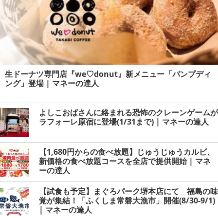
生ドーナツ専門店『we♡donut』新メニュー「パンプディ
ング」登場 | マネーの達人
よしこおばさんに絡まれる恐怖のクレーンゲームが
ラフォーレ原宿に登場(1/31まで) | マネーの達人
【1,680円からの食べ放題】じゅうじゅうカルビ、
新価格の食べ放題コースを全店で提供開始 | マネ
ーの達人
【試食も予定】まぐろパーク堺本店にて 福島の味
覚が集結！「ふくしま常磐大漁市」開催(8/30-9/1)
| マネーの達人