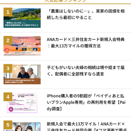
「農業はしないのに…」。実家の田畑を相
続したら最初にやること
ANAカード×三井住友カード新規入会特典
｜最大13万マイルの獲得方法
子どもがいない夫婦の相続は甥や姪まで届
く。配偶者に全部残すなら遺言
iPhone購入者の9割超が「ペイディあと払
いプランApple専用」の再利用を希望【Pai
dy調査】
新規入会で最大13万マイル！ANAカード×
三井住友カード共同企画【4コマ漫画で要点