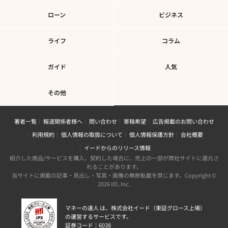
ローン
ビジネス
ライフ
コラム
ガイド
人気
その他
著者一覧
報道関係者様へ
問い合わせ
寄稿希望
広告掲載のお問い合わせ
利用規約
個人情報の取扱について
個人情報保護方針
会社概要
イードからのリリース情報
紹介した商品/サービスを購入、契約した場合に、売上の一部が弊社サイトに還元さ
れることがあります。
当サイトに掲載の記事・見出し・写真・画像の無断転載を禁じます。Copyright ©
2026 IID, Inc.
マネーの達人 は、株式会社イード（東証グロース上場）
の運営するサービスです。
証券コード：6038