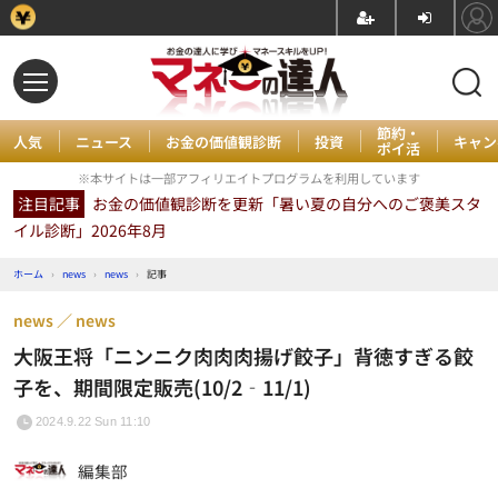
節約・
人気
ニュース
お金の価値観診断
投資
キャン
ポイ活
※本サイトは一部アフィリエイトプログラムを利用しています
注目記事
お金の価値観診断を更新「暑い夏の自分へのご褒美スタ
イル診断」2026年8月
ホーム
›
news
›
news
›
記事
news
news
大阪王将「ニンニク肉肉肉揚げ餃子」背徳すぎる餃
子を、期間限定販売(10/2‐11/1)
2024.9.22 Sun 11:10
編集部