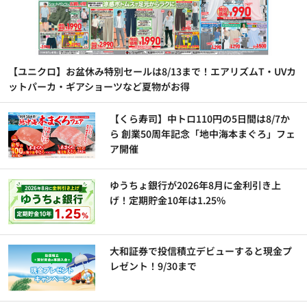
【ユニクロ】お盆休み特別セールは8/13まで！エアリズムT・UVカ
ットパーカ・ギアショーツなど夏物がお得
【くら寿司】中トロ110円の5日間は8/7か
ら 創業50周年記念「地中海本まぐろ」フェ
ア開催
ゆうちょ銀行が2026年8月に金利引き上
げ！定期貯金10年は1.25%
大和証券で投信積立デビューすると現金プ
レゼント！9/30まで