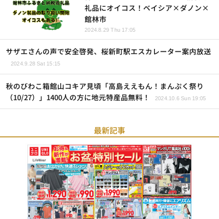
礼品にオイコス！ベイシア×ダノン×
館林市
2024.8.29 Thu 17:05
サザエさんの声で安全啓発、桜新町駅エスカレーター案内放送
2024.9.28 Sat 15:15
秋のびわこ箱館山コキア見頃「高島ええもん！まんぷく祭り
（10/27）」1400人の方に地元特産品無料！
2024.10.6 Sun 19:05
最新記事