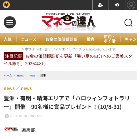
節約・
人気
ニュース
お金の価値観診断
投資
キャン
ポイ活
※本サイトは一部アフィリエイトプログラムを利用しています
注目記事
お金の価値観診断を更新「暑い夏の自分へのご褒美スタ
イル診断」2026年8月
ホーム
›
news
›
news
›
記事
news
news
豊洲・有明・晴海エリアで「ハロウィンフォトラリ
ー」開催 90名様に賞品プレゼント！(10/8-31)
2024.10.10 Thu 15:15
編集部