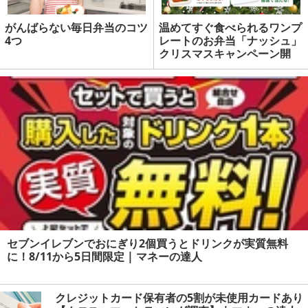
がんばらない毎日弁当のコツ
温めてすぐ食べられるワンプ
4つ
レートのお弁当「ナッシュ」
クリスマスキャンペーン開
始 ご新規さまに割引クーポ
ン、クイズに答えてアマギフ
| マネーの達人
セブンイレブンでおにぎり2個買うとドリンクが実質無料
に！8/11から5日間限定 | マネーの達人
クレジットカード保有者の5割が未使用カードあり