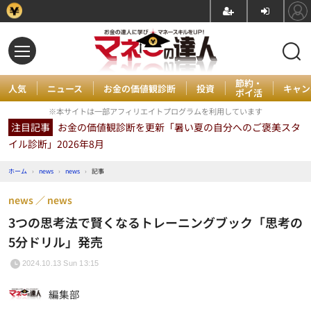
節約・
人気
ニュース
お金の価値観診断
投資
キャン
ポイ活
※本サイトは一部アフィリエイトプログラムを利用しています
注目記事
お金の価値観診断を更新「暑い夏の自分へのご褒美スタ
イル診断」2026年8月
ホーム
›
news
›
news
›
記事
news
news
3つの思考法で賢くなるトレーニングブック「思考の
5分ドリル」発売
2024.10.13 Sun 13:15
編集部