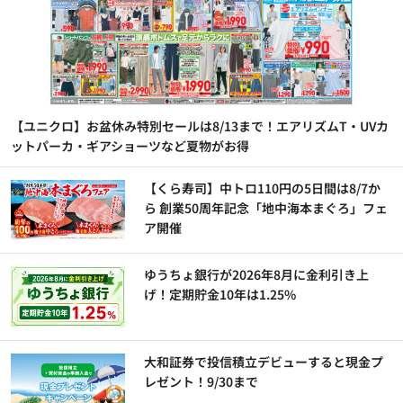
【ユニクロ】お盆休み特別セールは8/13まで！エアリズムT・UVカ
ットパーカ・ギアショーツなど夏物がお得
【くら寿司】中トロ110円の5日間は8/7か
ら 創業50周年記念「地中海本まぐろ」フェ
ア開催
ゆうちょ銀行が2026年8月に金利引き上
げ！定期貯金10年は1.25%
大和証券で投信積立デビューすると現金プ
レゼント！9/30まで